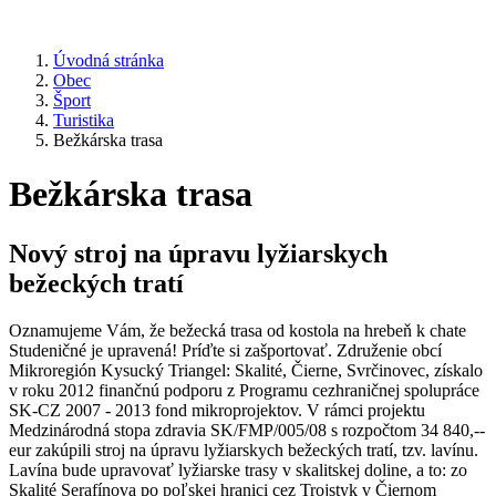
Úvodná stránka
Obec
Šport
Turistika
Bežkárska trasa
Bežkárska trasa
Nový stroj na úpravu lyžiarskych
bežeckých tratí
Oznamujeme Vám, že bežecká trasa od kostola na hrebeň k chate
Studeničné je upravená! Príďte si zašportovať. Združenie obcí
Mikroregión Kysucký Triangel: Skalité, Čierne, Svrčinovec, získalo
v roku 2012 finančnú podporu z Programu cezhraničnej spolupráce
SK-CZ 2007 - 2013 fond mikroprojektov. V rámci projektu
Medzinárodná stopa zdravia SK/FMP/005/08 s rozpočtom 34 840,--
eur zakúpili stroj na úpravu lyžiarskych bežeckých tratí, tzv. lavínu.
Lavína bude upravovať lyžiarske trasy v skalitskej doline, a to: zo
Skalité Serafínova po poľskej hranici cez Trojstyk v Čiernom