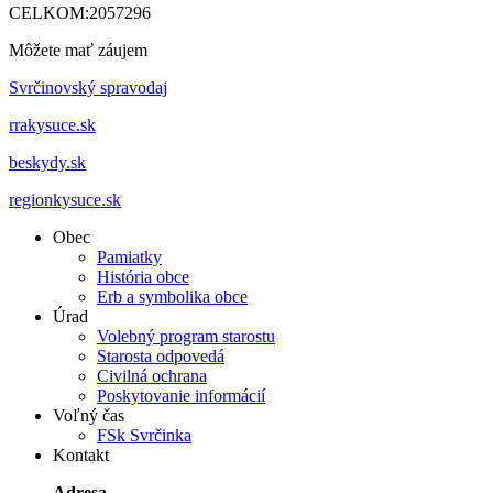
CELKOM:
2057296
Môžete mať záujem
Svrčinovský spravodaj
rrakysuce.sk
beskydy.sk
regionkysuce.sk
Obec
Pamiatky
História obce
Erb a symbolika obce
Úrad
Volebný program starostu
Starosta odpovedá
Civilná ochrana
Poskytovanie informácií
Voľný čas
FSk Svrčinka
Kontakt
Adresa