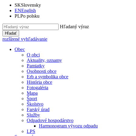
SK
Slovensky
EN
English
PL
Po polsku
Hľadaný výraz
Hľadať
rozšírené vyhľadávanie
Obec
O obci
Aktuality, oznamy
Pamiatky
Osobnosti obce
Erb a symbolika obce
História obce
Fotogaléria
Mapa
Šport
Školstvo
Farský úrad
Služby
Odpadové hospodárstvo
Harmonogram vývozu odpadu
LPS