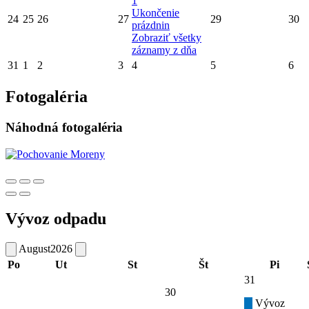
1
Ukončenie
24
25
26
27
29
30
prázdnin
Zobraziť všetky
záznamy z dňa
31
1
2
3
4
5
6
Fotogaléria
Náhodná fotogaléria
Vývoz odpadu
August
2026
Po
Ut
St
Št
Pi
31
30
Vývoz