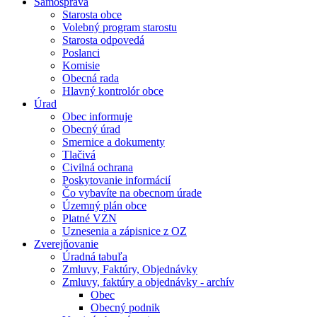
Samospráva
Starosta obce
Volebný program starostu
Starosta odpovedá
Poslanci
Komisie
Obecná rada
Hlavný kontrolór obce
Úrad
Obec informuje
Obecný úrad
Smernice a dokumenty
Tlačivá
Civilná ochrana
Poskytovanie informácií
Čo vybavíte na obecnom úrade
Územný plán obce
Platné VZN
Uznesenia a zápisnice z OZ
Zverejňovanie
Úradná tabuľa
Zmluvy, Faktúry, Objednávky
Zmluvy, faktúry a objednávky - archív
Obec
Obecný podnik