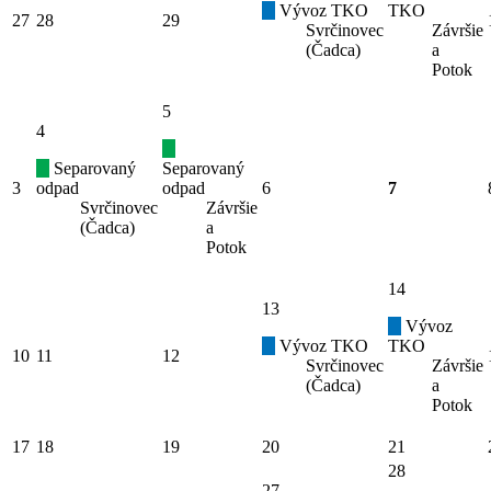
Vývoz TKO
TKO
27
28
29
Svrčinovec
Závršie
(Čadca)
a
Potok
5
4
Separovaný
Separovaný
3
odpad
odpad
6
7
Svrčinovec
Závršie
(Čadca)
a
Potok
14
13
Vývoz
Vývoz TKO
TKO
10
11
12
Svrčinovec
Závršie
(Čadca)
a
Potok
17
18
19
20
21
28
27