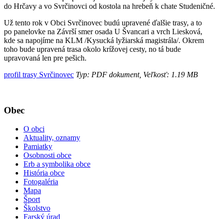
do Hrčavy a vo Svrčinovci od kostola na hrebeň k chate Studeničné.
Už tento rok v Obci Svrčinovec budú upravené ďalšie trasy, a to
po panelovke na Závrší smer osada U Švancari a vrch Liesková,
kde sa napojíme na KLM /Kysucká lyžiarská magistrála/. Okrem
toho bude upravená trasa okolo krížovej cesty, no tá bude
upravovaná len pre pešich.
profil trasy Svrčinovec
Typ: PDF dokument, Veľkosť: 1.19 MB
Obec
O obci
Aktuality, oznamy
Pamiatky
Osobnosti obce
Erb a symbolika obce
História obce
Fotogaléria
Mapa
Šport
Školstvo
Farský úrad