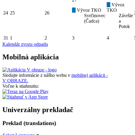
Vývoz
Vývoz TKO
TKO
24
25
26
Svrčinovec
Závršie
(Čadca)
a
Potok
31
1
2
3
4
Kalendár zvozu odpadu
Mobilná aplikácia
Sledujte informácie z nášho webu v
mobilnej aplikácii -
V OBRAZE.
Voľne k stiahnutiu:
Univerzálny prekladač
Preklad (translations)