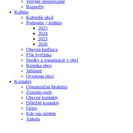
Verejné obstarávanie
Rozpočty
Kultúra
Kalendár akcií
Podujatia + kultúra
2023
2024
2025
2026
Obecná knižnica
FSk Svrčinka
Spolky a organizácie v obci
Kronika obce
Jubilanti
Ocenenia obce
Kontakty
Organizačná štruktúra
Zoznam osob
Obecné kontakty
Dôležité kontakty
Firmy
Kde nás nájdete
Anketa