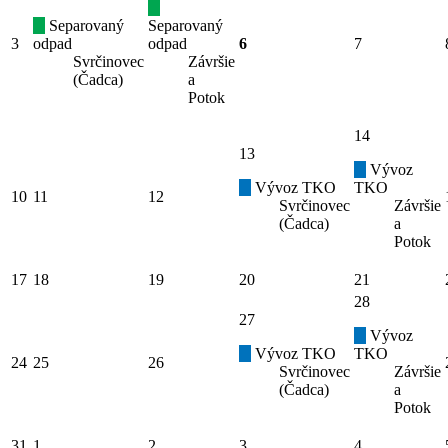
Separovaný
Separovaný
3
odpad
odpad
6
7
Svrčinovec
Závršie
(Čadca)
a
Potok
14
13
Vývoz
Vývoz TKO
TKO
10
11
12
Svrčinovec
Závršie
(Čadca)
a
Potok
17
18
19
20
21
28
27
Vývoz
Vývoz TKO
TKO
24
25
26
Svrčinovec
Závršie
(Čadca)
a
Potok
31
1
2
3
4