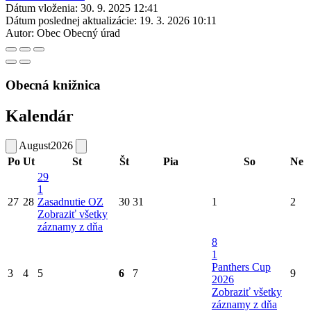
Dátum vloženia:
30. 9. 2025 12:41
Dátum poslednej aktualizácie:
19. 3. 2026 10:11
Autor:
Obec Obecný úrad
Obecná knižnica
Kalendár
August
2026
Po
Ut
St
Št
Pia
So
Ne
29
1
27
28
Zasadnutie OZ
30
31
1
2
Zobraziť všetky
záznamy z dňa
8
1
Panthers Cup
3
4
5
6
7
9
2026
Zobraziť všetky
záznamy z dňa