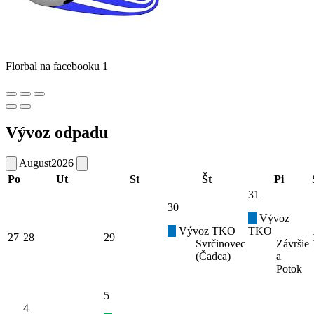
Florbal na facebooku 1
Vývoz odpadu
August
2026
Po
Ut
St
Št
Pi
31
30
Vývoz
Vývoz TKO
TKO
27
28
29
Svrčinovec
Závršie
(Čadca)
a
Potok
5
4