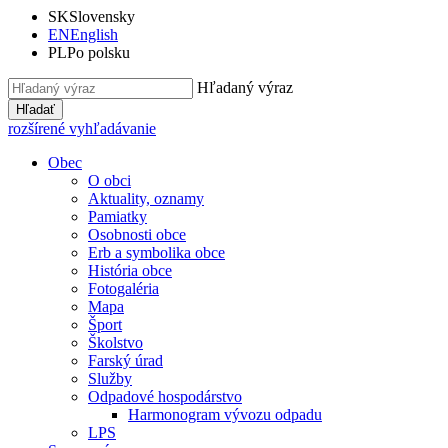
SK
Slovensky
EN
English
PL
Po polsku
Hľadaný výraz
Hľadať
rozšírené vyhľadávanie
Obec
O obci
Aktuality, oznamy
Pamiatky
Osobnosti obce
Erb a symbolika obce
História obce
Fotogaléria
Mapa
Šport
Školstvo
Farský úrad
Služby
Odpadové hospodárstvo
Harmonogram vývozu odpadu
LPS