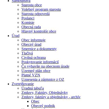
Samospráva
Starosta obce
Volebný program starostu
Starosta odpovedá
Poslanci
Komisie
Obecná rada
Hlavný kontrolór obce
Úrad
Obec informuje
Obecný úrad
Smernice a dokumenty
Tlačivá
Civilná ochrana
Poskytovanie informácií
Čo vybavíte na obecnom úrade
Územný plán obce
Platné VZN
Uznesenia a zápisnice z OZ
Zverejňovanie
Úradná tabuľa
Zmluvy, Faktúry, Objednávky
Zmluvy, faktúry a objednávky - archív
Obec
Obecný podnik