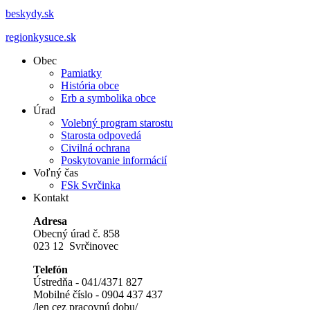
beskydy.sk
regionkysuce.sk
Obec
Pamiatky
História obce
Erb a symbolika obce
Úrad
Volebný program starostu
Starosta odpovedá
Civilná ochrana
Poskytovanie informácií
Voľný čas
FSk Svrčinka
Kontakt
Adresa
Obecný úrad č. 858
023 12 Svrčinovec
Telefón
Ústredňa - 041/4371 827
Mobilné číslo - 0904 437 437
/len cez pracovnú dobu/