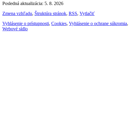
Posledná aktualizácia: 5. 8. 2026
Zmena vzhľadu
,
Štruktúra stránok
,
RSS
,
Vytlačiť
Vyhlásenie o prístupnosti
,
Cookies
,
Vyhlásenie o ochrane súkromia
,
Webové sídlo