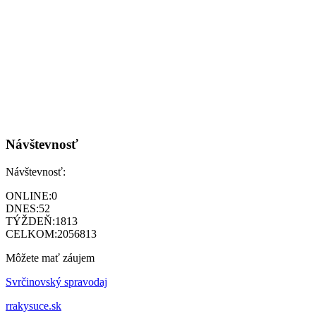
Návštevnosť
Návštevnosť:
ONLINE:
0
DNES:
52
TÝŽDEŇ:
1813
CELKOM:
2056813
Môžete mať záujem
Svrčinovský spravodaj
rrakysuce.sk