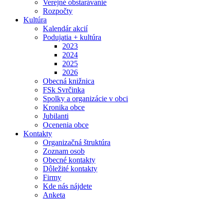
Verejné obstarávanie
Rozpočty
Kultúra
Kalendár akcií
Podujatia + kultúra
2023
2024
2025
2026
Obecná knižnica
FSk Svrčinka
Spolky a organizácie v obci
Kronika obce
Jubilanti
Ocenenia obce
Kontakty
Organizačná štruktúra
Zoznam osob
Obecné kontakty
Dôležité kontakty
Firmy
Kde nás nájdete
Anketa