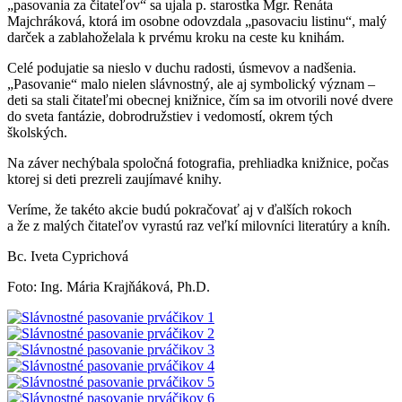
„pasovania za čitateľov“ sa ujala p. starostka Mgr. Renáta
Majchráková, ktorá im osobne odovzdala „pasovaciu listinu“, malý
darček a zablahoželala k prvému kroku na ceste ku knihám.
Celé podujatie sa nieslo v duchu radosti, úsmevov a nadšenia.
„Pasovanie“ malo nielen slávnostný, ale aj symbolický význam –
deti sa stali čitateľmi obecnej knižnice, čím sa im otvorili nové dvere
do sveta fantázie, dobrodružstiev i vedomostí, okrem tých
školských.
Na záver nechýbala spoločná fotografia, prehliadka knižnice, počas
ktorej si deti prezreli zaujímavé knihy.
Veríme, že takéto akcie budú pokračovať aj v ďalších rokoch
a že z malých čitateľov vyrastú raz veľkí milovníci literatúry a kníh.
Bc. Iveta Cyprichová
Foto: Ing. Mária Krajňáková, Ph.D.