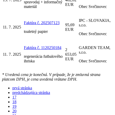
spravodaj + informačný
EUR
materiál
Obec Svrčinovec
IPC - SLOVAKIA,
Faktúra č. 202507123
95,69
s.r.o.
11. 7. 2025
EUR
toaletný papier
Obec Svrčinovec
Faktúra č. 1120250184
GARDEN TEAM,
2
s.r.o.
11. 7. 2025
653,05
regenerácia futbalového
EUR
ihriska
Obec Svrčinovec
* Uvedená cena je konečná. V prípade, že je zmluvná strana
platcom DPH, je cena uvedená vrátane DPH.
prvá stránka
predchádzajúca stránka
17
18
19
20