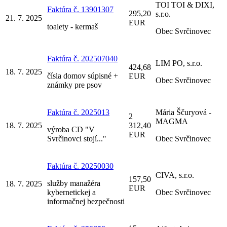
TOI TOI & DIXI,
Faktúra č. 13901307
295,20
s.r.o.
21. 7. 2025
EUR
toalety - kermaš
Obec Svrčinovec
Faktúra č. 202507040
LIM PO, s.r.o.
424,68
18. 7. 2025
čísla domov súpisné +
EUR
Obec Svrčinovec
známky pre psov
Faktúra č. 2025013
Mária Ščuryová -
2
MAGMA
18. 7. 2025
312,40
výroba CD "V
EUR
Svrčinovci stojí..."
Obec Svrčinovec
Faktúra č. 20250030
CIVA, s.r.o.
157,50
služby manažéra
18. 7. 2025
EUR
kybernetickej a
Obec Svrčinovec
informačnej bezpečnosti