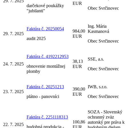
29. 7. 2025
EUR
darčekové poukážky
Obec Svrčinovec
"jubilanti"
Ing. Mária
Faktúra č. 20250054
984,00
Kasmanová
29. 7. 2025
EUR
audit 2025
Obec Svrčinovec
Faktúra č. 4192212953
SSE, a.s.
38,13
24. 7. 2025
obnovenie montážnej
EUR
Obec Svrčinovec
plomby
Faktúra č. 20251213
IWB, s.r.o.
390,00
23. 7. 2025
EUR
plátno - panovníci
Obec Svrčinovec
SOZA - Slovenský
Faktúra č. 2251118313
ochranný zväz
100,86
autorský pre práva k
22. 7. 2025
hudobná produkcia -
EUR
hudobným dielam