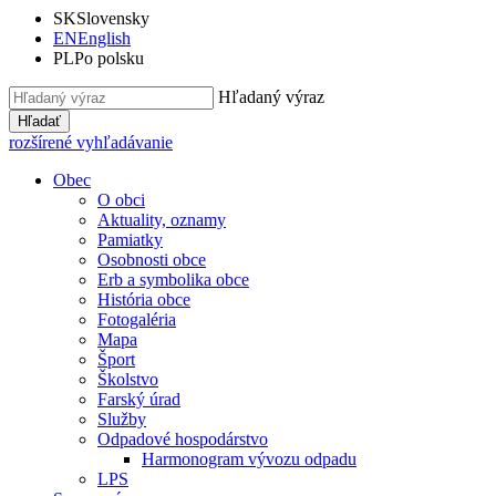
SK
Slovensky
EN
English
PL
Po polsku
Hľadaný výraz
Hľadať
rozšírené vyhľadávanie
Obec
O obci
Aktuality, oznamy
Pamiatky
Osobnosti obce
Erb a symbolika obce
História obce
Fotogaléria
Mapa
Šport
Školstvo
Farský úrad
Služby
Odpadové hospodárstvo
Harmonogram vývozu odpadu
LPS