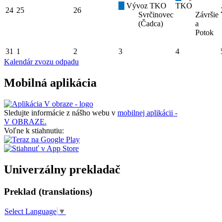
Vývoz TKO
TKO
24
25
26
Svrčinovec
Závršie
(Čadca)
a
Potok
31
1
2
3
4
Kalendár zvozu odpadu
Mobilná aplikácia
Sledujte informácie z nášho webu v
mobilnej aplikácii -
V OBRAZE.
Voľne k stiahnutiu:
Univerzálny prekladač
Preklad (translations)
Select Language
▼