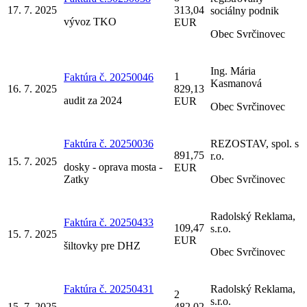
17. 7. 2025
313,04
sociálny podnik
vývoz TKO
EUR
Obec Svrčinovec
Ing. Mária
1
Faktúra č. 20250046
Kasmanová
16. 7. 2025
829,13
audit za 2024
EUR
Obec Svrčinovec
Faktúra č. 20250036
REZOSTAV, spol. s
891,75
r.o.
15. 7. 2025
dosky - oprava mosta -
EUR
Zatky
Obec Svrčinovec
Radolský Reklama,
Faktúra č. 20250433
109,47
s.r.o.
15. 7. 2025
EUR
šiltovky pre DHZ
Obec Svrčinovec
Faktúra č. 20250431
Radolský Reklama,
2
s.r.o.
15. 7. 2025
482,02