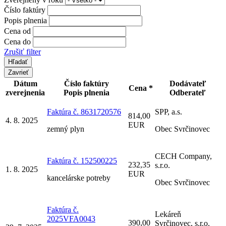
Číslo faktúry
Popis plnenia
Cena od
Cena do
Zrušiť filter
Zavrieť
Dátum
Číslo faktúry
Dodávateľ
Cena *
zverejnenia
Popis plnenia
Odberateľ
Faktúra č. 8631720576
SPP, a.s.
814,00
4. 8. 2025
EUR
zemný plyn
Obec Svrčinovec
CECH Company,
Faktúra č. 152500225
232,35
s.r.o.
1. 8. 2025
EUR
kancelárske potreby
Obec Svrčinovec
Faktúra č.
Lekáreň
2025VFA0043
390,00
Svrčinovec, s.r.o.