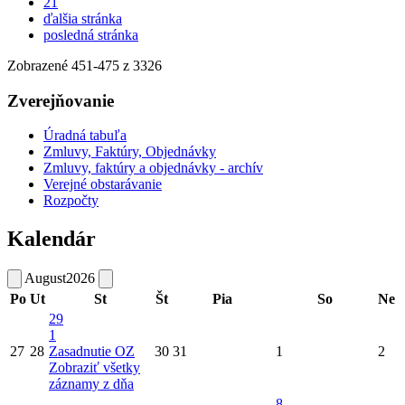
21
ďalšia stránka
posledná stránka
Zobrazené
451
-
475
z 3326
Zverejňovanie
Úradná tabuľa
Zmluvy, Faktúry, Objednávky
Zmluvy, faktúry a objednávky - archív
Verejné obstarávanie
Rozpočty
Kalendár
August
2026
Po
Ut
St
Št
Pia
So
Ne
29
1
27
28
Zasadnutie OZ
30
31
1
2
Zobraziť všetky
záznamy z dňa
8