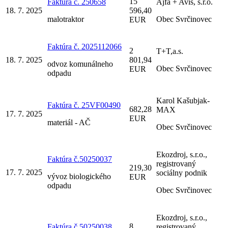
15
Faktúra č. 250658
Ajfa + Avis, s.r.o.
18. 7. 2025
596,40
malotraktor
Obec Svrčinovec
EUR
Faktúra č. 2025112066
2
T+T,a.s.
18. 7. 2025
801,94
odvoz komunálneho
Obec Svrčinovec
EUR
odpadu
Karol Kašubjak-
Faktúra č. 25VF00490
682,28
MAX
17. 7. 2025
EUR
materiál - AČ
Obec Svrčinovec
Ekozdroj, s.r.o.,
Faktúra č.50250037
registrovaný
219,30
17. 7. 2025
sociálny podnik
vývoz biologického
EUR
odpadu
Obec Svrčinovec
Ekozdroj, s.r.o.,
8
Faktúra č.50250038
registrovaný