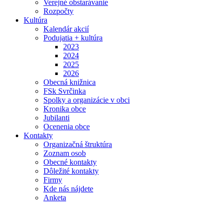
Verejné obstarávanie
Rozpočty
Kultúra
Kalendár akcií
Podujatia + kultúra
2023
2024
2025
2026
Obecná knižnica
FSk Svrčinka
Spolky a organizácie v obci
Kronika obce
Jubilanti
Ocenenia obce
Kontakty
Organizačná štruktúra
Zoznam osob
Obecné kontakty
Dôležité kontakty
Firmy
Kde nás nájdete
Anketa