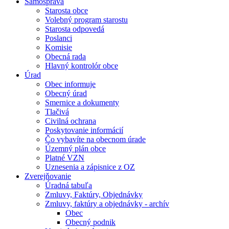
Samospráva
Starosta obce
Volebný program starostu
Starosta odpovedá
Poslanci
Komisie
Obecná rada
Hlavný kontrolór obce
Úrad
Obec informuje
Obecný úrad
Smernice a dokumenty
Tlačivá
Civilná ochrana
Poskytovanie informácií
Čo vybavíte na obecnom úrade
Územný plán obce
Platné VZN
Uznesenia a zápisnice z OZ
Zverejňovanie
Úradná tabuľa
Zmluvy, Faktúry, Objednávky
Zmluvy, faktúry a objednávky - archív
Obec
Obecný podnik