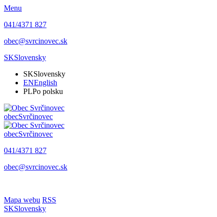
Menu
041/4371 827
obec@svrcinovec.sk
SK
Slovensky
SK
Slovensky
EN
English
PL
Po polsku
obec
Svrčinovec
obec
Svrčinovec
041/4371 827
obec@svrcinovec.sk
Mapa webu
RSS
SK
Slovensky