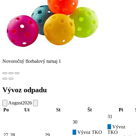
Novoročný florbalový turnaj 1
Vývoz odpadu
August
2026
Po
Ut
St
Št
Pi
31
30
Vývoz
Vývoz TKO
TKO
27
28
29