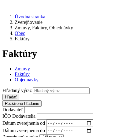
Úvodná stránka
Zverejňovanie
Zmluvy, Faktúry, Objednávky
Obec
Faktúry
Faktúry
Zmluvy
Faktúry
Objednávky
Hľadaný výraz
Hľadať
Rozšírené hľadanie
Dodávateľ
IČO Dodávatelia
Dátum zverejnenia od
Dátum zverejnenia do
Zverejnený v roku