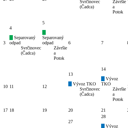
Svrčinovec
Závršie
(Čadca)
a
Potok
5
4
Separovaný
Separovaný
3
odpad
odpad
6
7
Svrčinovec
Závršie
(Čadca)
a
Potok
14
13
Vývoz
Vývoz TKO
TKO
10
11
12
Svrčinovec
Závršie
(Čadca)
a
Potok
17
18
19
20
21
28
27
Vývoz