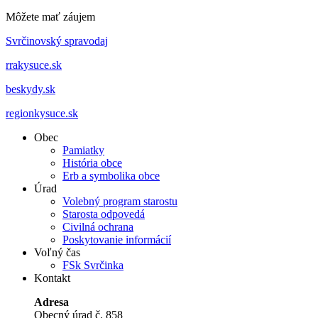
Môžete mať záujem
Svrčinovský spravodaj
rrakysuce.sk
beskydy.sk
regionkysuce.sk
Obec
Pamiatky
História obce
Erb a symbolika obce
Úrad
Volebný program starostu
Starosta odpovedá
Civilná ochrana
Poskytovanie informácií
Voľný čas
FSk Svrčinka
Kontakt
Adresa
Obecný úrad č. 858