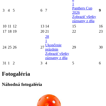
1
Panthers Cup
3
4
5
6
7
9
2026
Zobraziť všetky
záznamy z dňa
10
11
12
13
14
15
16
17
18
19
20
21
22
23
28
1
Ukončenie
24
25
26
27
29
30
prázdnin
Zobraziť všetky
záznamy z dňa
31
1
2
3
4
5
6
Fotogaléria
Náhodná fotogaléria