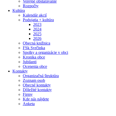
Verejné obstarávanie
Rozpočty
Kultúra
Kalendár akcií
Podujatia + kultúra
2023
2024
2025
2026
Obecná knižnica
FSk Svrčinka
Spolky a organizácie v obci
Kronika obce
Jubilanti
Ocenenia obce
Kontakty
Organizačná štruktúra
Zoznam osob
Obecné kontakty
Dôležité kontakty
Firmy
Kde nás nájdete
Anketa