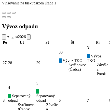
Vinšovanie na biskupskom úrade 1
Vývoz odpadu
August
2026
Po
Ut
St
Št
Pi
31
30
Vývoz
Vývoz TKO
TKO
27
28
29
Svrčinovec
Závršie
(Čadca)
a
Potok
5
4
Separovaný
Separovaný
3
odpad
odpad
6
7
Svrčinovec
Závršie
(Čadca)
a