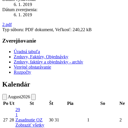
6. 1. 2019
Dátum zverejnenia:
6. 1. 2019
2.pdf
Typ súboru: PDF dokument, Veľkosť: 240,22 kB
Zverejňovanie
Úradná tabuľa
Zmluvy, Faktúry, Objednávky
Zmluvy, faktúry a objednávky - archív
Verejné obstarávanie
Rozpočty
Kalendár
August
2026
Po
Ut
St
Št
Pia
So
Ne
29
1
27
28
Zasadnutie OZ
30
31
1
2
Zobraziť všetky