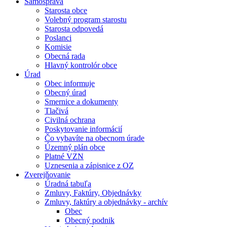
Samospráva
Starosta obce
Volebný program starostu
Starosta odpovedá
Poslanci
Komisie
Obecná rada
Hlavný kontrolór obce
Úrad
Obec informuje
Obecný úrad
Smernice a dokumenty
Tlačivá
Civilná ochrana
Poskytovanie informácií
Čo vybavíte na obecnom úrade
Územný plán obce
Platné VZN
Uznesenia a zápisnice z OZ
Zverejňovanie
Úradná tabuľa
Zmluvy, Faktúry, Objednávky
Zmluvy, faktúry a objednávky - archív
Obec
Obecný podnik