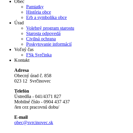
Obec
Pamiatky
História obce
Erb a symbolika obce
Úrad
Volebný program starostu
Starosta odpovedá
Civilná ochrana
Poskytovanie informácií
Voľný čas
FSk Svrčinka
Kontakt
Adresa
Obecný úrad č. 858
023 12 Svrčinovec
Telefón
Ústredňa - 041/4371 827
Mobilné číslo - 0904 437 437
/len cez pracovnú dobu/
E-mail
obec@svrcinovec.sk