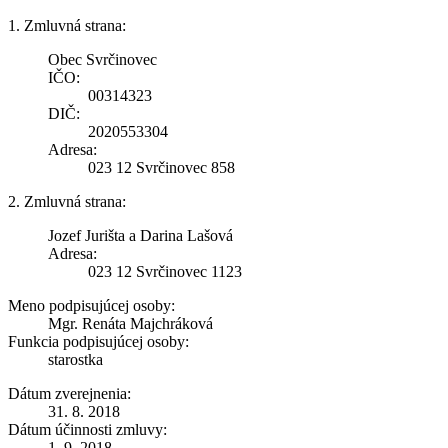
1. Zmluvná strana:
Obec Svrčinovec
IČO:
00314323
DIČ:
2020553304
Adresa:
023 12 Svrčinovec 858
2. Zmluvná strana:
Jozef Jurišta a Darina Lašová
Adresa:
023 12 Svrčinovec 1123
Meno podpisujúcej osoby:
Mgr. Renáta Majchráková
Funkcia podpisujúcej osoby:
starostka
Dátum zverejnenia:
31. 8. 2018
Dátum účinnosti zmluvy:
1. 9. 2018