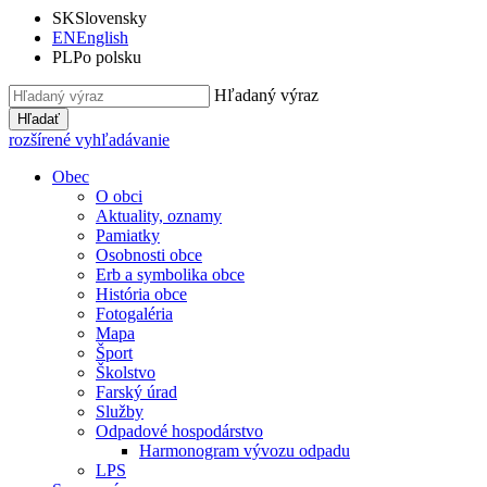
SK
Slovensky
EN
English
PL
Po polsku
Hľadaný výraz
Hľadať
rozšírené vyhľadávanie
Obec
O obci
Aktuality, oznamy
Pamiatky
Osobnosti obce
Erb a symbolika obce
História obce
Fotogaléria
Mapa
Šport
Školstvo
Farský úrad
Služby
Odpadové hospodárstvo
Harmonogram vývozu odpadu
LPS