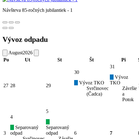
Návšteva 85-ročných jubilantiek - 1
Vývoz odpadu
August
2026
Po
Ut
St
Št
Pi
31
30
Vývoz
Vývoz TKO
TKO
27
28
29
Svrčinovec
Závršie
(Čadca)
a
Potok
5
4
Separovaný
Separovaný
3
odpad
odpad
6
7
Svrčinovec
Závršie