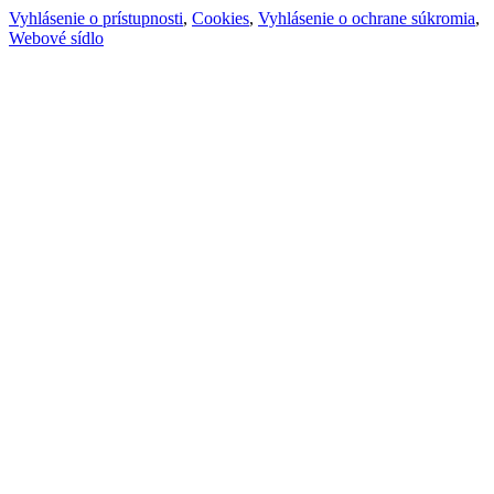
Vyhlásenie o prístupnosti
,
Cookies
,
Vyhlásenie o ochrane súkromia
,
Webové sídlo