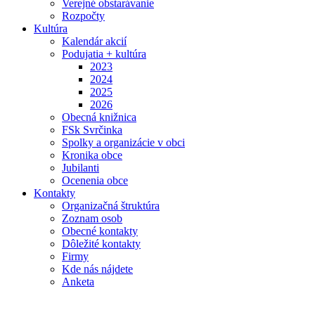
Verejné obstarávanie
Rozpočty
Kultúra
Kalendár akcií
Podujatia + kultúra
2023
2024
2025
2026
Obecná knižnica
FSk Svrčinka
Spolky a organizácie v obci
Kronika obce
Jubilanti
Ocenenia obce
Kontakty
Organizačná štruktúra
Zoznam osob
Obecné kontakty
Dôležité kontakty
Firmy
Kde nás nájdete
Anketa