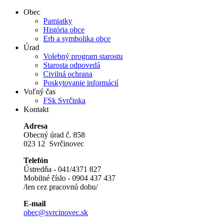
Obec
Pamiatky
História obce
Erb a symbolika obce
Úrad
Volebný program starostu
Starosta odpovedá
Civilná ochrana
Poskytovanie informácií
Voľný čas
FSk Svrčinka
Kontakt
Adresa
Obecný úrad č. 858
023 12 Svrčinovec
Telefón
Ústredňa - 041/4371 827
Mobilné číslo - 0904 437 437
/len cez pracovnú dobu/
E-mail
obec@svrcinovec.sk