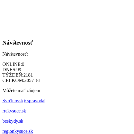
Návštevnosť
Návštevnosť:
ONLINE:
0
DNES:
99
TÝŽDEŇ:
2181
CELKOM:
2057181
Môžete mať záujem
Svrčinovský spravodaj
rrakysuce.sk
beskydy.sk
regionkysuce.sk