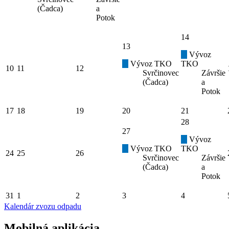
(Čadca)
a
Potok
14
13
Vývoz
Vývoz TKO
TKO
10
11
12
Svrčinovec
Závršie
(Čadca)
a
Potok
17
18
19
20
21
28
27
Vývoz
Vývoz TKO
TKO
24
25
26
Svrčinovec
Závršie
(Čadca)
a
Potok
31
1
2
3
4
Kalendár zvozu odpadu
Mobilná aplikácia