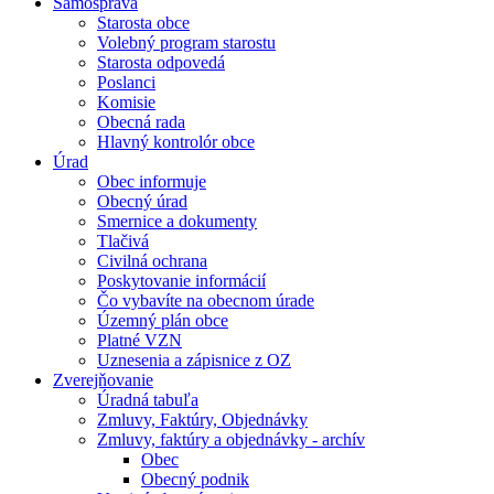
Samospráva
Starosta obce
Volebný program starostu
Starosta odpovedá
Poslanci
Komisie
Obecná rada
Hlavný kontrolór obce
Úrad
Obec informuje
Obecný úrad
Smernice a dokumenty
Tlačivá
Civilná ochrana
Poskytovanie informácií
Čo vybavíte na obecnom úrade
Územný plán obce
Platné VZN
Uznesenia a zápisnice z OZ
Zverejňovanie
Úradná tabuľa
Zmluvy, Faktúry, Objednávky
Zmluvy, faktúry a objednávky - archív
Obec
Obecný podnik