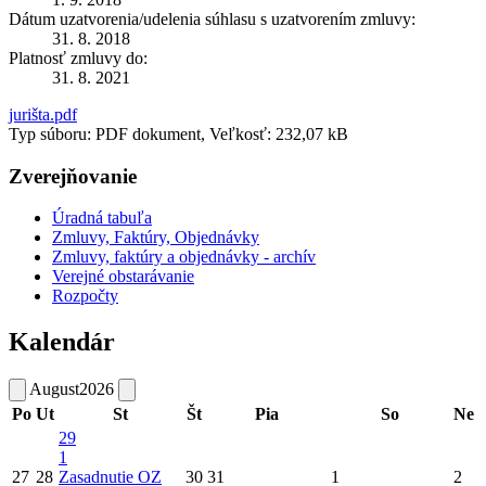
Dátum uzatvorenia/udelenia súhlasu s uzatvorením zmluvy:
31. 8. 2018
Platnosť zmluvy do:
31. 8. 2021
jurišta.pdf
Typ súboru: PDF dokument, Veľkosť: 232,07 kB
Zverejňovanie
Úradná tabuľa
Zmluvy, Faktúry, Objednávky
Zmluvy, faktúry a objednávky - archív
Verejné obstarávanie
Rozpočty
Kalendár
August
2026
Po
Ut
St
Št
Pia
So
Ne
29
1
27
28
Zasadnutie OZ
30
31
1
2