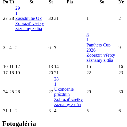
Po
Ut
St
Št
Pia
So
Ne
29
1
27
28
Zasadnutie OZ
30
31
1
2
Zobraziť všetky
záznamy z dňa
8
1
Panthers Cup
3
4
5
6
7
9
2026
Zobraziť všetky
záznamy z dňa
10
11
12
13
14
15
16
17
18
19
20
21
22
23
28
1
Ukončenie
24
25
26
27
29
30
prázdnin
Zobraziť všetky
záznamy z dňa
31
1
2
3
4
5
6
Fotogaléria