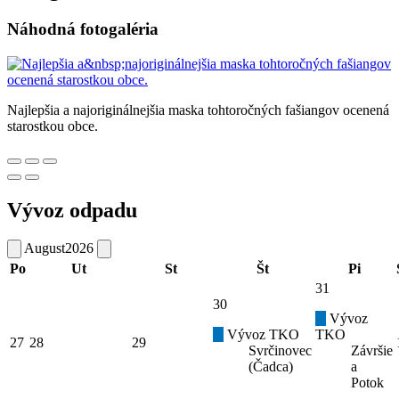
Náhodná fotogaléria
Najlepšia a najoriginálnejšia maska tohtoročných fašiangov ocenená
starostkou obce.
Vývoz odpadu
August
2026
Po
Ut
St
Št
Pi
31
30
Vývoz
Vývoz TKO
TKO
27
28
29
Svrčinovec
Závršie
(Čadca)
a
Potok