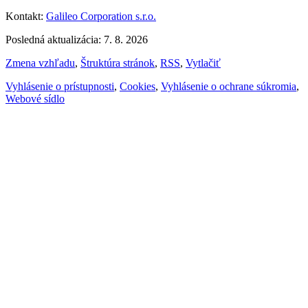
Kontakt:
Galileo Corporation s.r.o.
Posledná aktualizácia: 7. 8. 2026
Zmena vzhľadu
,
Štruktúra stránok
,
RSS
,
Vytlačiť
Vyhlásenie o prístupnosti
,
Cookies
,
Vyhlásenie o ochrane súkromia
,
Webové sídlo