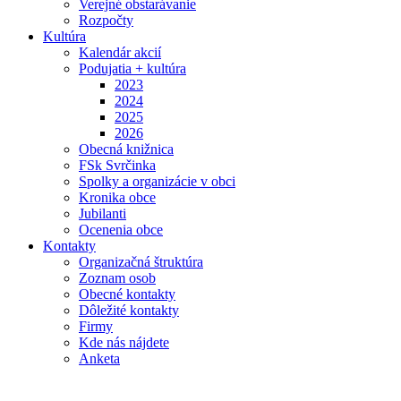
Verejné obstarávanie
Rozpočty
Kultúra
Kalendár akcií
Podujatia + kultúra
2023
2024
2025
2026
Obecná knižnica
FSk Svrčinka
Spolky a organizácie v obci
Kronika obce
Jubilanti
Ocenenia obce
Kontakty
Organizačná štruktúra
Zoznam osob
Obecné kontakty
Dôležité kontakty
Firmy
Kde nás nájdete
Anketa