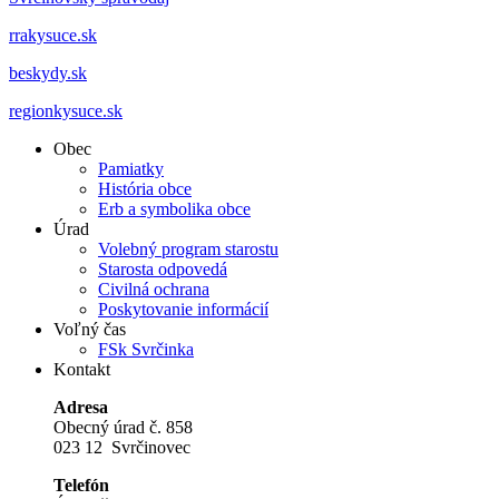
rrakysuce.sk
beskydy.sk
regionkysuce.sk
Obec
Pamiatky
História obce
Erb a symbolika obce
Úrad
Volebný program starostu
Starosta odpovedá
Civilná ochrana
Poskytovanie informácií
Voľný čas
FSk Svrčinka
Kontakt
Adresa
Obecný úrad č. 858
023 12 Svrčinovec
Telefón