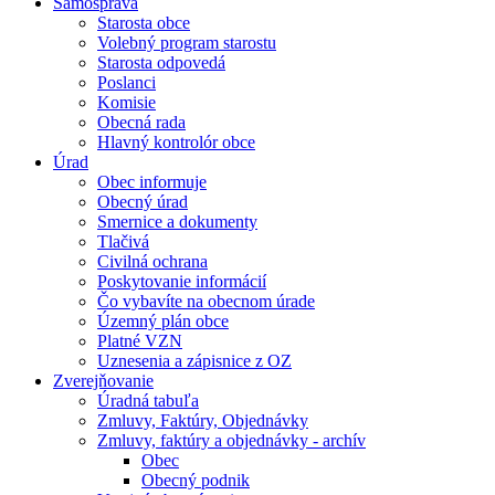
Samospráva
Starosta obce
Volebný program starostu
Starosta odpovedá
Poslanci
Komisie
Obecná rada
Hlavný kontrolór obce
Úrad
Obec informuje
Obecný úrad
Smernice a dokumenty
Tlačivá
Civilná ochrana
Poskytovanie informácií
Čo vybavíte na obecnom úrade
Územný plán obce
Platné VZN
Uznesenia a zápisnice z OZ
Zverejňovanie
Úradná tabuľa
Zmluvy, Faktúry, Objednávky
Zmluvy, faktúry a objednávky - archív
Obec
Obecný podnik