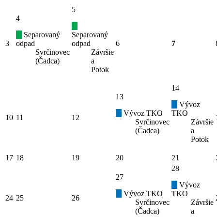
5
4
Separovaný
Separovaný
3
odpad
odpad
6
7
Svrčinovec
Závršie
(Čadca)
a
Potok
14
13
Vývoz
Vývoz TKO
TKO
10
11
12
Svrčinovec
Závršie
(Čadca)
a
Potok
17
18
19
20
21
28
27
Vývoz
Vývoz TKO
TKO
24
25
26
Svrčinovec
Závršie
(Čadca)
a