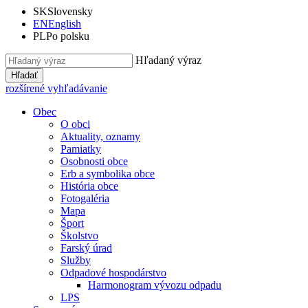
SK
Slovensky
EN
English
PL
Po polsku
Hľadaný výraz
Hľadať
rozšírené vyhľadávanie
Obec
O obci
Aktuality, oznamy
Pamiatky
Osobnosti obce
Erb a symbolika obce
História obce
Fotogaléria
Mapa
Šport
Školstvo
Farský úrad
Služby
Odpadové hospodárstvo
Harmonogram vývozu odpadu
LPS