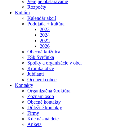
Verejné obstarávanie
Rozpočty
Kultúra
Kalendár akcií
Podujatia + kultúra
2023
2024
2025
2026
Obecná knižnica
FSk Svrčinka
Spolky a organizácie v obci
Kronika obce
Jubilanti
Ocenenia obce
Kontakty
Organizačná štruktúra
Zoznam osob
Obecné kontakty
Dôležité kontakty
Firmy
Kde nás nájdete
Anketa