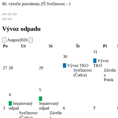
80. výročie posvätenia ZŠ Svrčinovec - 1
Vývoz odpadu
August
2026
Po
Ut
St
Št
Pi
31
30
Vývoz
Vývoz TKO
TKO
27
28
29
Svrčinovec
Závršie
(Čadca)
a
Potok
5
4
Separovaný
Separovaný
3
odpad
odpad
6
7
Svrčinovec
Závršie
(Čadca)
a