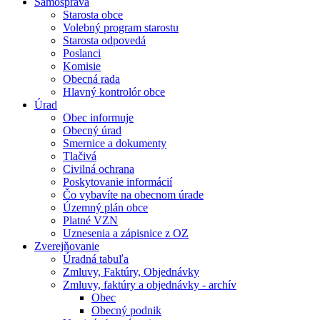
Samospráva
Starosta obce
Volebný program starostu
Starosta odpovedá
Poslanci
Komisie
Obecná rada
Hlavný kontrolór obce
Úrad
Obec informuje
Obecný úrad
Smernice a dokumenty
Tlačivá
Civilná ochrana
Poskytovanie informácií
Čo vybavíte na obecnom úrade
Územný plán obce
Platné VZN
Uznesenia a zápisnice z OZ
Zverejňovanie
Úradná tabuľa
Zmluvy, Faktúry, Objednávky
Zmluvy, faktúry a objednávky - archív
Obec
Obecný podnik