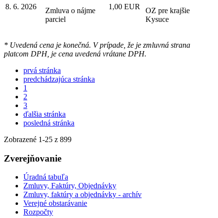
8. 6. 2026
1,00 EUR
Zmluva o nájme
OZ pre krajšie
parciel
Kysuce
* Uvedená cena je konečná. V prípade, že je zmluvná strana
platcom DPH, je cena uvedená vrátane DPH.
prvá stránka
predchádzajúca stránka
1
2
3
ďalšia stránka
posledná stránka
Zobrazené
1
-
25
z 899
Zverejňovanie
Úradná tabuľa
Zmluvy, Faktúry, Objednávky
Zmluvy, faktúry a objednávky - archív
Verejné obstarávanie
Rozpočty