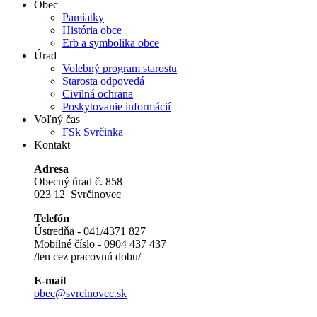
Obec
Pamiatky
História obce
Erb a symbolika obce
Úrad
Volebný program starostu
Starosta odpovedá
Civilná ochrana
Poskytovanie informácií
Voľný čas
FSk Svrčinka
Kontakt
Adresa
Obecný úrad č. 858
023 12 Svrčinovec
Telefón
Ústredňa - 041/4371 827
Mobilné číslo - 0904 437 437
/len cez pracovnú dobu/
E-mail
obec@svrcinovec.sk