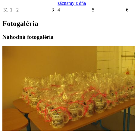
záznamy z dňa
31
1
2
3
4
5
6
Fotogaléria
Náhodná fotogaléria