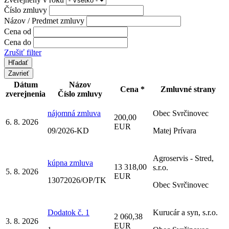
Číslo zmluvy
Názov / Predmet zmluvy
Cena od
Cena do
Zrušiť filter
Zavrieť
Dátum
Názov
Cena *
Zmluvné strany
zverejnenia
Číslo zmluvy
nájomná zmluva
Obec Svrčinovec
200,00
6. 8. 2026
EUR
09/2026-KD
Matej Prívara
Agroservis - Stred,
kúpna zmluva
13 318,00
s.r.o.
5. 8. 2026
EUR
13072026/OP/TK
Obec Svrčinovec
Dodatok č. 1
Kurucár a syn, s.r.o.
2 060,38
3. 8. 2026
EUR