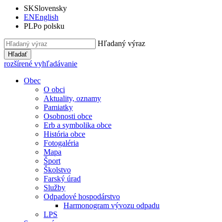
SK
Slovensky
EN
English
PL
Po polsku
Hľadaný výraz
Hľadať
rozšírené vyhľadávanie
Obec
O obci
Aktuality, oznamy
Pamiatky
Osobnosti obce
Erb a symbolika obce
História obce
Fotogaléria
Mapa
Šport
Školstvo
Farský úrad
Služby
Odpadové hospodárstvo
Harmonogram vývozu odpadu
LPS