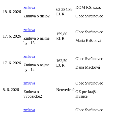
zmluva
DOM KS, s.r.o.
62 284,89
18. 6. 2026
EUR
Zmluva o dielo2
Obec Svrčinovec
zmluva
Obec Svrčinovec
159,80
17. 6. 2026
Zmluva o nájme
EUR
Marta Krišicová
bytu13
zmluva
Obec Svrčinovec
162,50
17. 6. 2026
Zmluva o nájme
EUR
Dana Macková
bytu12
zmluva
Obec Svrčinovec
8. 6. 2026
Neuvedené
Zmluva o
OZ pre krajšie
výpožičke2
Kysuce
zmluva
Obec Svrčinovec