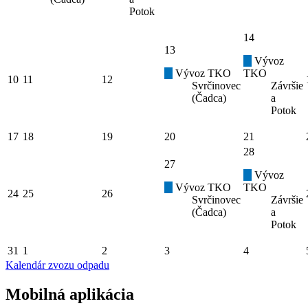
Potok
14
13
Vývoz
Vývoz TKO
TKO
10
11
12
Svrčinovec
Závršie
(Čadca)
a
Potok
17
18
19
20
21
28
27
Vývoz
Vývoz TKO
TKO
24
25
26
Svrčinovec
Závršie
(Čadca)
a
Potok
31
1
2
3
4
Kalendár zvozu odpadu
Mobilná aplikácia