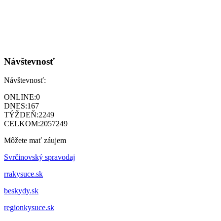
Návštevnosť
Návštevnosť:
ONLINE:
0
DNES:
167
TÝŽDEŇ:
2249
CELKOM:
2057249
Môžete mať záujem
Svrčinovský spravodaj
rrakysuce.sk
beskydy.sk
regionkysuce.sk