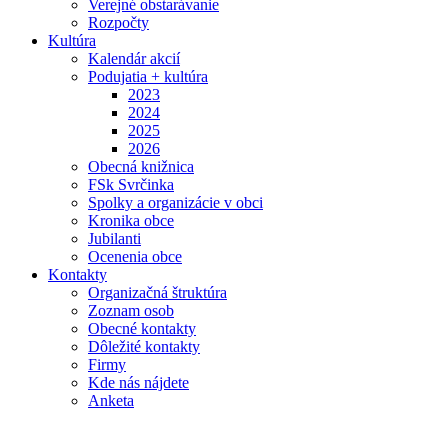
Verejné obstarávanie
Rozpočty
Kultúra
Kalendár akcií
Podujatia + kultúra
2023
2024
2025
2026
Obecná knižnica
FSk Svrčinka
Spolky a organizácie v obci
Kronika obce
Jubilanti
Ocenenia obce
Kontakty
Organizačná štruktúra
Zoznam osob
Obecné kontakty
Dôležité kontakty
Firmy
Kde nás nájdete
Anketa