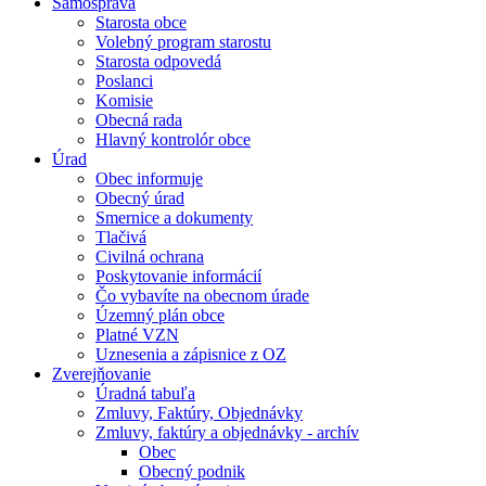
Samospráva
Starosta obce
Volebný program starostu
Starosta odpovedá
Poslanci
Komisie
Obecná rada
Hlavný kontrolór obce
Úrad
Obec informuje
Obecný úrad
Smernice a dokumenty
Tlačivá
Civilná ochrana
Poskytovanie informácií
Čo vybavíte na obecnom úrade
Územný plán obce
Platné VZN
Uznesenia a zápisnice z OZ
Zverejňovanie
Úradná tabuľa
Zmluvy, Faktúry, Objednávky
Zmluvy, faktúry a objednávky - archív
Obec
Obecný podnik