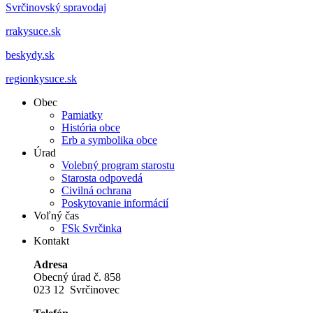
Svrčinovský spravodaj
rrakysuce.sk
beskydy.sk
regionkysuce.sk
Obec
Pamiatky
História obce
Erb a symbolika obce
Úrad
Volebný program starostu
Starosta odpovedá
Civilná ochrana
Poskytovanie informácií
Voľný čas
FSk Svrčinka
Kontakt
Adresa
Obecný úrad č. 858
023 12 Svrčinovec