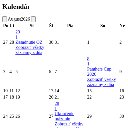
Kalendár
August
2026
Po
Ut
St
Št
Pia
So
Ne
29
1
27
28
Zasadnutie OZ
30
31
1
2
Zobraziť všetky
záznamy z dňa
8
1
Panthers Cup
3
4
5
6
7
9
2026
Zobraziť všetky
záznamy z dňa
10
11
12
13
14
15
16
17
18
19
20
21
22
23
28
1
Ukončenie
24
25
26
27
29
30
prázdnin
Zobraziť všetky