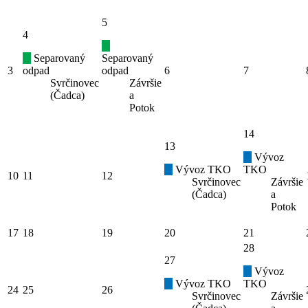
5
4
Separovaný
Separovaný
3
odpad
odpad
6
7
Svrčinovec
Závršie
(Čadca)
a
Potok
14
13
Vývoz
Vývoz TKO
TKO
10
11
12
Svrčinovec
Závršie
(Čadca)
a
Potok
17
18
19
20
21
28
27
Vývoz
Vývoz TKO
TKO
24
25
26
Svrčinovec
Závršie