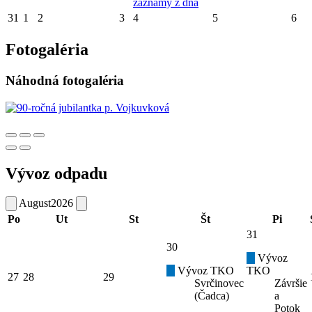
záznamy z dňa
31
1
2
3
4
5
6
Fotogaléria
Náhodná fotogaléria
Vývoz odpadu
August
2026
Po
Ut
St
Št
Pi
31
30
Vývoz
Vývoz TKO
TKO
27
28
29
Svrčinovec
Závršie
(Čadca)
a
Potok