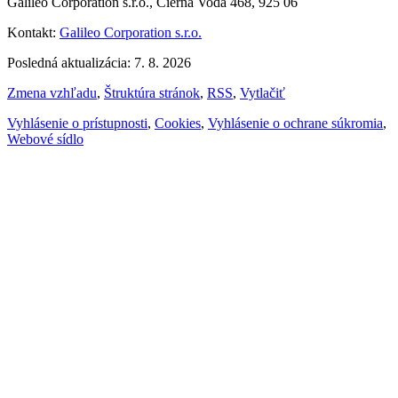
Galileo Corporation s.r.o., Čierna Voda 468, 925 06
Kontakt:
Galileo Corporation s.r.o.
Posledná aktualizácia: 7. 8. 2026
Zmena vzhľadu
,
Štruktúra stránok
,
RSS
,
Vytlačiť
Vyhlásenie o prístupnosti
,
Cookies
,
Vyhlásenie o ochrane súkromia
,
Webové sídlo