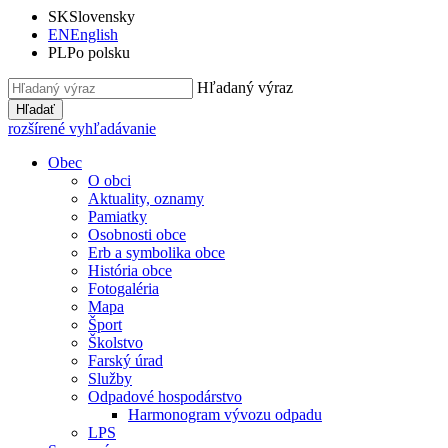
SK
Slovensky
EN
English
PL
Po polsku
Hľadaný výraz
Hľadať
rozšírené vyhľadávanie
Obec
O obci
Aktuality, oznamy
Pamiatky
Osobnosti obce
Erb a symbolika obce
História obce
Fotogaléria
Mapa
Šport
Školstvo
Farský úrad
Služby
Odpadové hospodárstvo
Harmonogram vývozu odpadu
LPS