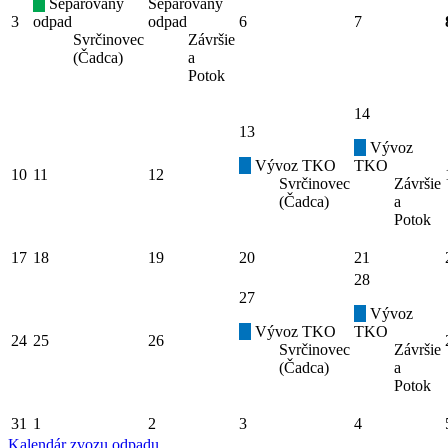
Separovaný
Separovaný
3
odpad
odpad
6
7
Svrčinovec
Závršie
(Čadca)
a
Potok
14
13
Vývoz
Vývoz TKO
TKO
10
11
12
Svrčinovec
Závršie
(Čadca)
a
Potok
17
18
19
20
21
28
27
Vývoz
Vývoz TKO
TKO
24
25
26
Svrčinovec
Závršie
(Čadca)
a
Potok
31
1
2
3
4
Kalendár zvozu odpadu