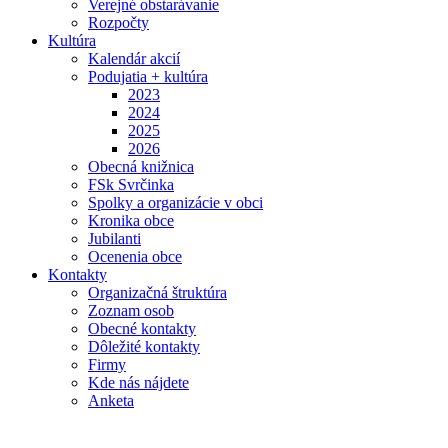
Verejné obstarávanie
Rozpočty
Kultúra
Kalendár akcií
Podujatia + kultúra
2023
2024
2025
2026
Obecná knižnica
FSk Svrčinka
Spolky a organizácie v obci
Kronika obce
Jubilanti
Ocenenia obce
Kontakty
Organizačná štruktúra
Zoznam osob
Obecné kontakty
Dôležité kontakty
Firmy
Kde nás nájdete
Anketa