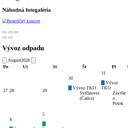
Náhodná fotogaléria
Vývoz odpadu
August
2026
Po
Ut
St
Št
Pi
31
30
Vývoz
Vývoz TKO
TKO
27
28
29
Svrčinovec
Závršie
(Čadca)
a
Potok
5
4