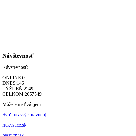
Návštevnosť
Návštevnosť:
ONLINE:
0
DNES:
146
TÝŽDEŇ:
2549
CELKOM:
2057549
Môžete mať záujem
Svrčinovský spravodaj
rrakysuce.sk
beskydy.sk