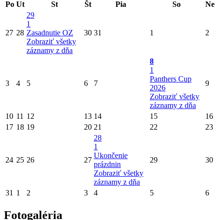
Po
Ut
St
Št
Pia
So
Ne
29
1
27
28
Zasadnutie OZ
30
31
1
2
Zobraziť všetky
záznamy z dňa
8
1
Panthers Cup
3
4
5
6
7
9
2026
Zobraziť všetky
záznamy z dňa
10
11
12
13
14
15
16
17
18
19
20
21
22
23
28
1
Ukončenie
24
25
26
27
29
30
prázdnin
Zobraziť všetky
záznamy z dňa
31
1
2
3
4
5
6
Fotogaléria