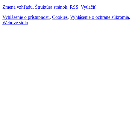
Zmena vzhľadu
,
Štruktúra stránok
,
RSS
,
Vytlačiť
Vyhlásenie o prístupnosti
,
Cookies
,
Vyhlásenie o ochrane súkromia
,
Webové sídlo