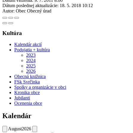
Dátum vloženia:
9. 7. 2011 8:00
Dátum poslednej aktualizácie:
18. 5. 2018 10:12
Autor:
Obec Obecný úrad
Kultúra
Kalendár akcií
Podujatia + kultúra
2023
2024
2025
2026
Obecná knižnica
FSk Svrčinka
Spolky a organizácie v obci
Kronika obce
Jubilanti
Ocenenia obce
Kalendár
August
2026