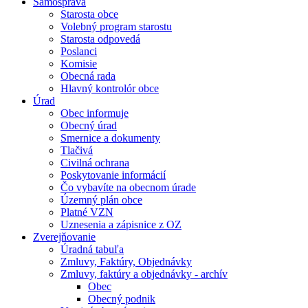
Samospráva
Starosta obce
Volebný program starostu
Starosta odpovedá
Poslanci
Komisie
Obecná rada
Hlavný kontrolór obce
Úrad
Obec informuje
Obecný úrad
Smernice a dokumenty
Tlačivá
Civilná ochrana
Poskytovanie informácií
Čo vybavíte na obecnom úrade
Územný plán obce
Platné VZN
Uznesenia a zápisnice z OZ
Zverejňovanie
Úradná tabuľa
Zmluvy, Faktúry, Objednávky
Zmluvy, faktúry a objednávky - archív
Obec
Obecný podnik