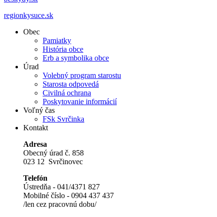
regionkysuce.sk
Obec
Pamiatky
História obce
Erb a symbolika obce
Úrad
Volebný program starostu
Starosta odpovedá
Civilná ochrana
Poskytovanie informácií
Voľný čas
FSk Svrčinka
Kontakt
Adresa
Obecný úrad č. 858
023 12 Svrčinovec
Telefón
Ústredňa - 041/4371 827
Mobilné číslo - 0904 437 437
/len cez pracovnú dobu/