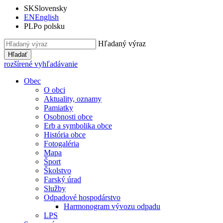
SK
Slovensky
EN
English
PL
Po polsku
Hľadaný výraz
Hľadať
rozšírené vyhľadávanie
Obec
O obci
Aktuality, oznamy
Pamiatky
Osobnosti obce
Erb a symbolika obce
História obce
Fotogaléria
Mapa
Šport
Školstvo
Farský úrad
Služby
Odpadové hospodárstvo
Harmonogram vývozu odpadu
LPS