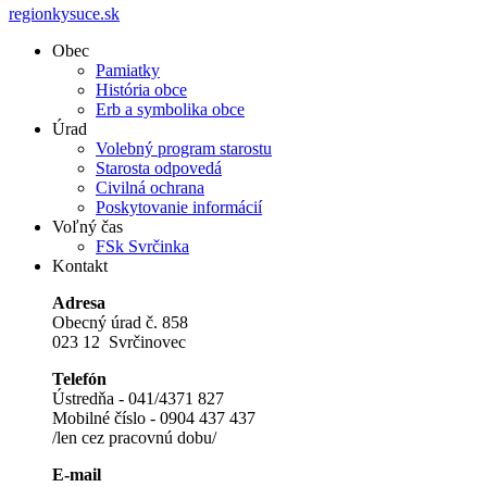
regionkysuce.sk
Obec
Pamiatky
História obce
Erb a symbolika obce
Úrad
Volebný program starostu
Starosta odpovedá
Civilná ochrana
Poskytovanie informácií
Voľný čas
FSk Svrčinka
Kontakt
Adresa
Obecný úrad č. 858
023 12 Svrčinovec
Telefón
Ústredňa - 041/4371 827
Mobilné číslo - 0904 437 437
/len cez pracovnú dobu/
E-mail