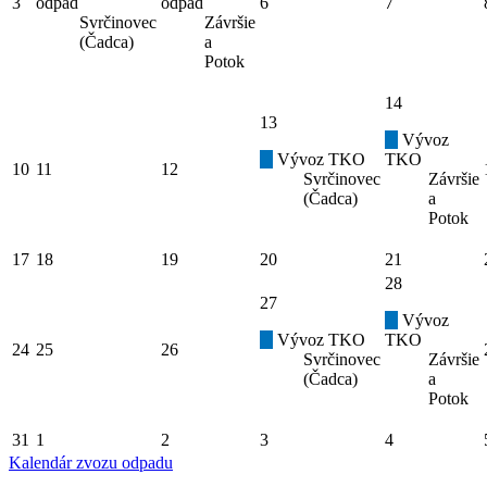
3
odpad
odpad
6
7
Svrčinovec
Závršie
(Čadca)
a
Potok
14
13
Vývoz
Vývoz TKO
TKO
10
11
12
Svrčinovec
Závršie
(Čadca)
a
Potok
17
18
19
20
21
28
27
Vývoz
Vývoz TKO
TKO
24
25
26
Svrčinovec
Závršie
(Čadca)
a
Potok
31
1
2
3
4
Kalendár zvozu odpadu