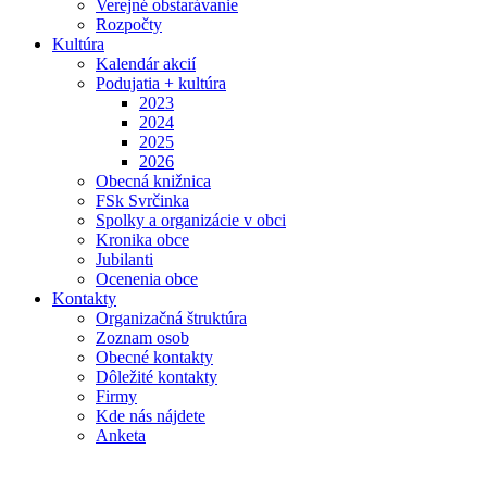
Verejné obstarávanie
Rozpočty
Kultúra
Kalendár akcií
Podujatia + kultúra
2023
2024
2025
2026
Obecná knižnica
FSk Svrčinka
Spolky a organizácie v obci
Kronika obce
Jubilanti
Ocenenia obce
Kontakty
Organizačná štruktúra
Zoznam osob
Obecné kontakty
Dôležité kontakty
Firmy
Kde nás nájdete
Anketa