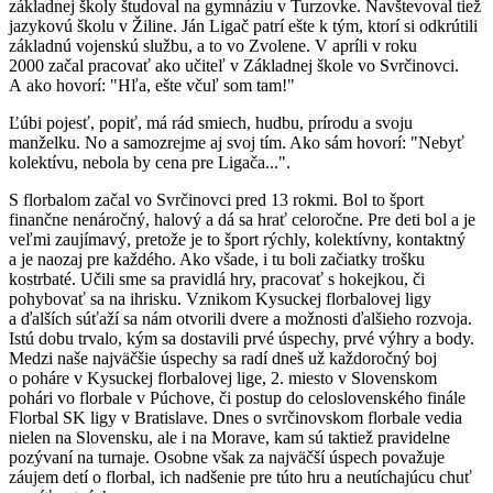
základnej školy študoval na gymnáziu v Turzovke. Navštevoval tiež
jazykovú školu v Žiline. Ján Ligač patrí ešte k tým, ktorí si odkrútili
základnú vojenskú službu, a to vo Zvolene. V apríli v roku
2000 začal pracovať ako učiteľ v Základnej škole vo Svrčinovci.
A ako hovorí: "Hľa, ešte včuľ som tam!"
Ľúbi pojesť, popiť, má rád smiech, hudbu, prírodu a svoju
manželku. No a samozrejme aj svoj tím. Ako sám hovorí: "Nebyť
kolektívu, nebola by cena pre Ligača...".
S florbalom začal vo Svrčinovci pred 13 rokmi. Bol to šport
finančne nenáročný, halový a dá sa hrať celoročne. Pre deti bol a je
veľmi zaujímavý, pretože je to šport rýchly, kolektívny, kontaktný
a je naozaj pre každého. Ako všade, i tu boli začiatky trošku
kostrbaté. Učili sme sa pravidlá hry, pracovať s hokejkou, či
pohybovať sa na ihrisku. Vznikom Kysuckej florbalovej ligy
a ďalších súťaží sa nám otvorili dvere a možnosti ďalšieho rozvoja.
Istú dobu trvalo, kým sa dostavili prvé úspechy, prvé výhry a body.
Medzi naše najväčšie úspechy sa radí dneš už každoročný boj
o poháre v Kysuckej florbalovej lige, 2. miesto v Slovenskom
pohári vo florbale v Púchove, či postup do celoslovenského finále
Florbal SK ligy v Bratislave. Dnes o svrčinovskom florbale vedia
nielen na Slovensku, ale i na Morave, kam sú taktiež pravidelne
pozývaní na turnaje. Osobne však za najväčší úspech považuje
záujem detí o florbal, ich nadšenie pre túto hru a neutíchajúcu chuť