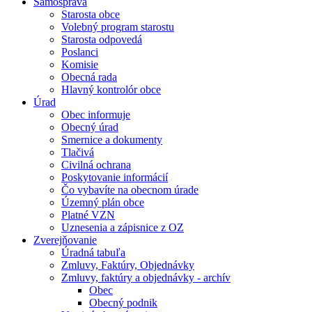
Samospráva
Starosta obce
Volebný program starostu
Starosta odpovedá
Poslanci
Komisie
Obecná rada
Hlavný kontrolór obce
Úrad
Obec informuje
Obecný úrad
Smernice a dokumenty
Tlačivá
Civilná ochrana
Poskytovanie informácií
Čo vybavíte na obecnom úrade
Územný plán obce
Platné VZN
Uznesenia a zápisnice z OZ
Zverejňovanie
Úradná tabuľa
Zmluvy, Faktúry, Objednávky
Zmluvy, faktúry a objednávky - archív
Obec
Obecný podnik