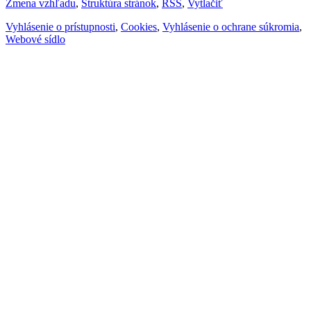
Zmena vzhľadu
,
Štruktúra stránok
,
RSS
,
Vytlačiť
Vyhlásenie o prístupnosti
,
Cookies
,
Vyhlásenie o ochrane súkromia
,
Webové sídlo