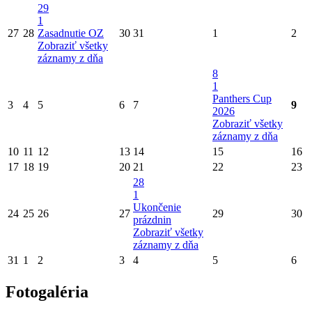
29
1
27
28
Zasadnutie OZ
30
31
1
2
Zobraziť všetky
záznamy z dňa
8
1
Panthers Cup
3
4
5
6
7
9
2026
Zobraziť všetky
záznamy z dňa
10
11
12
13
14
15
16
17
18
19
20
21
22
23
28
1
Ukončenie
24
25
26
27
29
30
prázdnin
Zobraziť všetky
záznamy z dňa
31
1
2
3
4
5
6
Fotogaléria