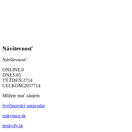
Návštevnosť
Návštevnosť:
ONLINE:
0
DNES:
65
TÝŽDEŇ:
2714
CELKOM:
2057714
Môžete mať záujem
Svrčinovský spravodaj
rrakysuce.sk
beskydy.sk