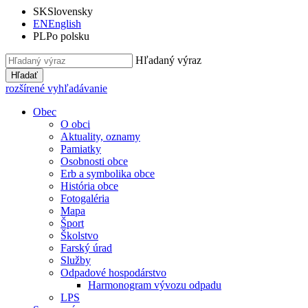
SK
Slovensky
EN
English
PL
Po polsku
Hľadaný výraz
Hľadať
rozšírené vyhľadávanie
Obec
O obci
Aktuality, oznamy
Pamiatky
Osobnosti obce
Erb a symbolika obce
História obce
Fotogaléria
Mapa
Šport
Školstvo
Farský úrad
Služby
Odpadové hospodárstvo
Harmonogram vývozu odpadu
LPS