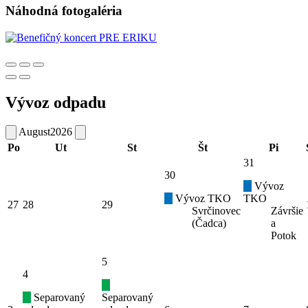
Náhodná fotogaléria
Vývoz odpadu
August
2026
Po
Ut
St
Št
Pi
31
30
Vývoz
Vývoz TKO
TKO
27
28
29
Svrčinovec
Závršie
(Čadca)
a
Potok
5
4
Separovaný
Separovaný