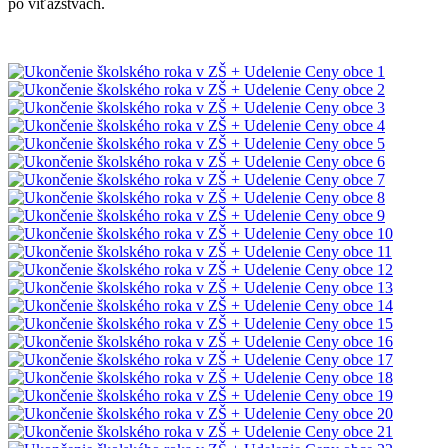
po víťazstvách.