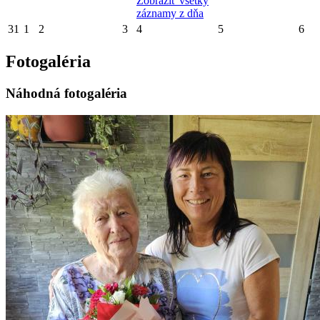
Zobraziť všetky
záznamy z dňa
31
1
2
3
4
5
6
Fotogaléria
Náhodná fotogaléria