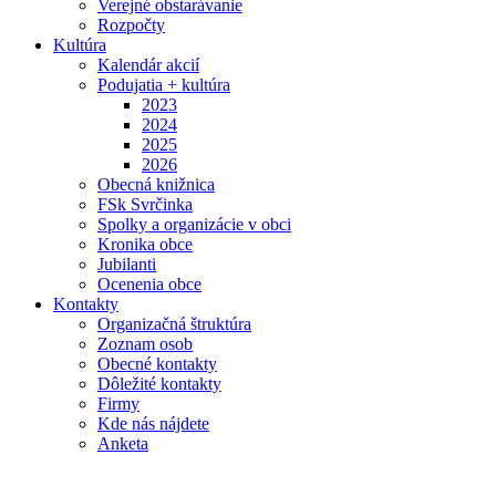
Verejné obstarávanie
Rozpočty
Kultúra
Kalendár akcií
Podujatia + kultúra
2023
2024
2025
2026
Obecná knižnica
FSk Svrčinka
Spolky a organizácie v obci
Kronika obce
Jubilanti
Ocenenia obce
Kontakty
Organizačná štruktúra
Zoznam osob
Obecné kontakty
Dôležité kontakty
Firmy
Kde nás nájdete
Anketa