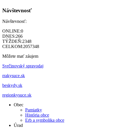
Návštevnosť
Návštevnosť:
ONLINE:
0
DNES:
266
TÝŽDEŇ:
2348
CELKOM:
2057348
Môžete mať záujem
Svrčinovský spravodaj
rrakysuce.sk
beskydy.sk
regionkysuce.sk
Obec
Pamiatky
História obce
Erb a symbolika obce
Úrad