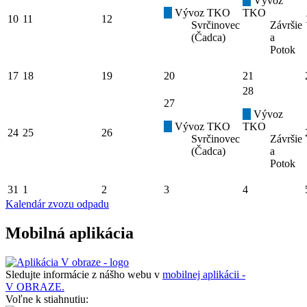
Vývoz
Vývoz TKO
TKO
10
11
12
Svrčinovec
Závršie
(Čadca)
a
Potok
17
18
19
20
21
28
27
Vývoz
Vývoz TKO
TKO
24
25
26
Svrčinovec
Závršie
(Čadca)
a
Potok
31
1
2
3
4
Kalendár zvozu odpadu
Mobilná aplikácia
Sledujte informácie z nášho webu v
mobilnej aplikácii -
V OBRAZE.
Voľne k stiahnutiu: