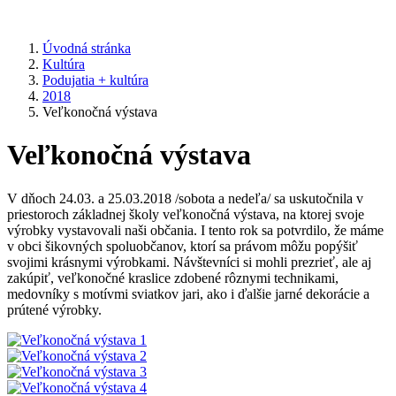
Úvodná stránka
Kultúra
Podujatia + kultúra
2018
Veľkonočná výstava
Veľkonočná výstava
V dňoch 24.03. a 25.03.2018 /sobota a nedeľa/ sa uskutočnila v
priestoroch základnej školy veľkonočná výstava, na ktorej svoje
výrobky vystavovali naši občania. I tento rok sa potvrdilo, že máme
v obci šikovných spoluobčanov, ktorí sa právom môžu popýšiť
svojimi krásnymi výrobkami. Návštevníci si mohli prezrieť, ale aj
zakúpiť, veľkonočné kraslice zdobené rôznymi technikami,
medovníky s motívmi sviatkov jari, ako i ďalšie jarné dekorácie a
prútené výrobky.