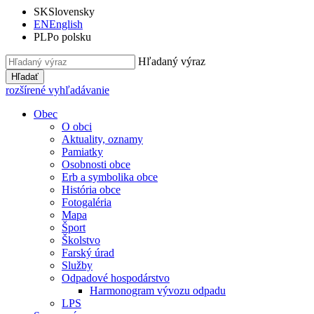
SK
Slovensky
EN
English
PL
Po polsku
Hľadaný výraz
Hľadať
rozšírené vyhľadávanie
Obec
O obci
Aktuality, oznamy
Pamiatky
Osobnosti obce
Erb a symbolika obce
História obce
Fotogaléria
Mapa
Šport
Školstvo
Farský úrad
Služby
Odpadové hospodárstvo
Harmonogram vývozu odpadu
LPS