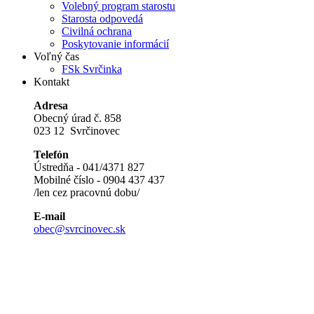
Volebný program starostu
Starosta odpovedá
Civilná ochrana
Poskytovanie informácií
Voľný čas
FSk Svrčinka
Kontakt
Adresa
Obecný úrad č. 858
023 12 Svrčinovec
Telefón
Ústredňa - 041/4371 827
Mobilné číslo - 0904 437 437
/len cez pracovnú dobu/
E-mail
obec@svrcinovec.sk