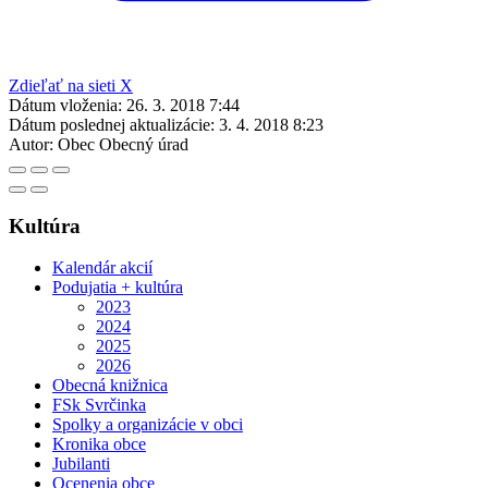
Zdieľať na sieti X
Dátum vloženia:
26. 3. 2018 7:44
Dátum poslednej aktualizácie:
3. 4. 2018 8:23
Autor:
Obec Obecný úrad
Kultúra
Kalendár akcií
Podujatia + kultúra
2023
2024
2025
2026
Obecná knižnica
FSk Svrčinka
Spolky a organizácie v obci
Kronika obce
Jubilanti
Ocenenia obce