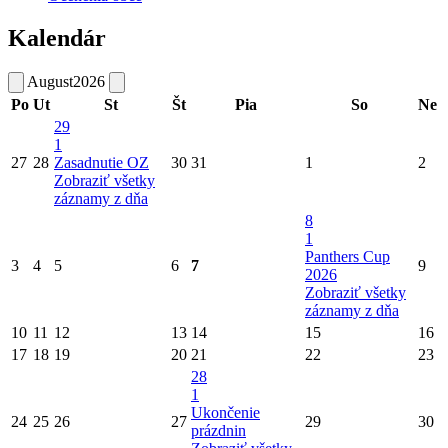
Kalendár
August
2026
Po
Ut
St
Št
Pia
So
Ne
29
1
27
28
Zasadnutie OZ
30
31
1
2
Zobraziť všetky
záznamy z dňa
8
1
Panthers Cup
3
4
5
6
7
9
2026
Zobraziť všetky
záznamy z dňa
10
11
12
13
14
15
16
17
18
19
20
21
22
23
28
1
Ukončenie
24
25
26
27
29
30
prázdnin