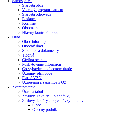
Samospráva
Starosta obce
Volebný program starostu
Starosta odpovedá
Poslanci
Komisie
Obecná rada
Hlavný kontrolór obce
Úrad
Obec informuje
Obecný úrad
Smernice a dokumenty
Tlačivá
Civilná ochrana
Poskytovanie informácií
Čo vybavíte na obecnom úrade
Územný plán obce
Platné VZN
Uznesenia a zápisnice z OZ
Zverejňovanie
Úradná tabuľa
Zmluvy, Faktúry, Objednávky
Zmluvy, faktúry a objednávky - archív
Obec
Obecný podnik