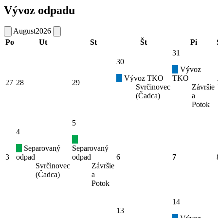
Vývoz odpadu
August
2026
Po
Ut
St
Št
Pi
31
30
Vývoz
Vývoz TKO
TKO
27
28
29
Svrčinovec
Závršie
(Čadca)
a
Potok
5
4
Separovaný
Separovaný
3
odpad
odpad
6
7
Svrčinovec
Závršie
(Čadca)
a
Potok
14
13