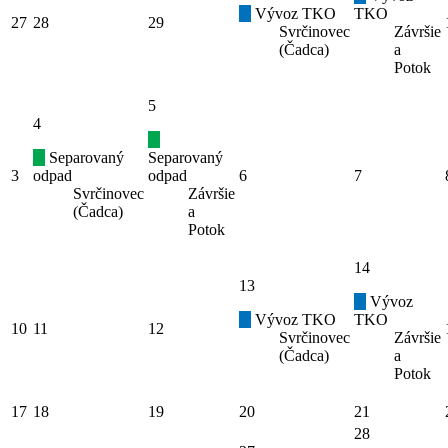
Vývoz TKO
TKO
27
28
29
Svrčinovec
Závršie
(Čadca)
a
Potok
5
4
Separovaný
Separovaný
3
odpad
odpad
6
7
Svrčinovec
Závršie
(Čadca)
a
Potok
14
13
Vývoz
Vývoz TKO
TKO
10
11
12
Svrčinovec
Závršie
(Čadca)
a
Potok
17
18
19
20
21
28