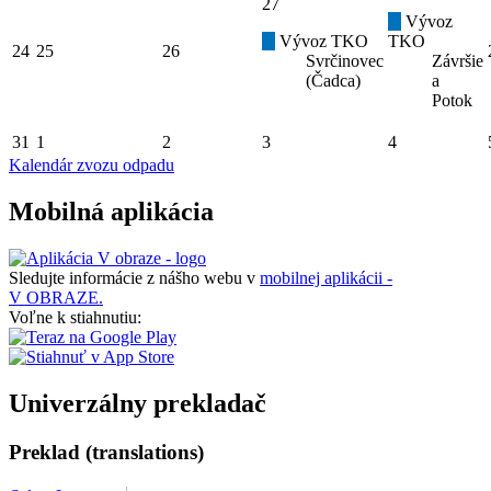
27
Vývoz
Vývoz TKO
TKO
24
25
26
Svrčinovec
Závršie
(Čadca)
a
Potok
31
1
2
3
4
Kalendár zvozu odpadu
Mobilná aplikácia
Sledujte informácie z nášho webu v
mobilnej aplikácii -
V OBRAZE.
Voľne k stiahnutiu:
Univerzálny prekladač
Preklad (translations)