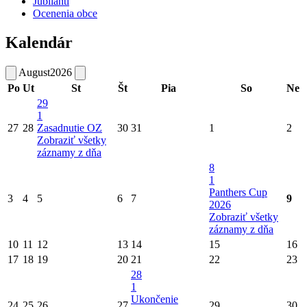
Jubilanti
Ocenenia obce
Kalendár
August
2026
Po
Ut
St
Št
Pia
So
Ne
29
1
27
28
Zasadnutie OZ
30
31
1
2
Zobraziť všetky
záznamy z dňa
8
1
Panthers Cup
3
4
5
6
7
9
2026
Zobraziť všetky
záznamy z dňa
10
11
12
13
14
15
16
17
18
19
20
21
22
23
28
1
Ukončenie
24
25
26
27
29
30