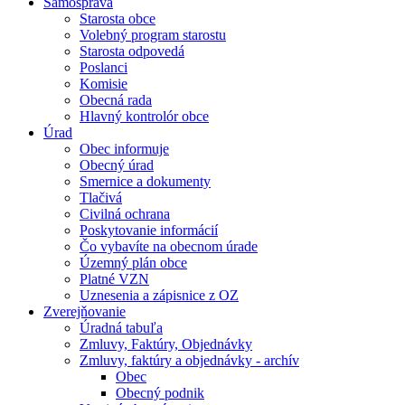
Samospráva
Starosta obce
Volebný program starostu
Starosta odpovedá
Poslanci
Komisie
Obecná rada
Hlavný kontrolór obce
Úrad
Obec informuje
Obecný úrad
Smernice a dokumenty
Tlačivá
Civilná ochrana
Poskytovanie informácií
Čo vybavíte na obecnom úrade
Územný plán obce
Platné VZN
Uznesenia a zápisnice z OZ
Zverejňovanie
Úradná tabuľa
Zmluvy, Faktúry, Objednávky
Zmluvy, faktúry a objednávky - archív
Obec
Obecný podnik