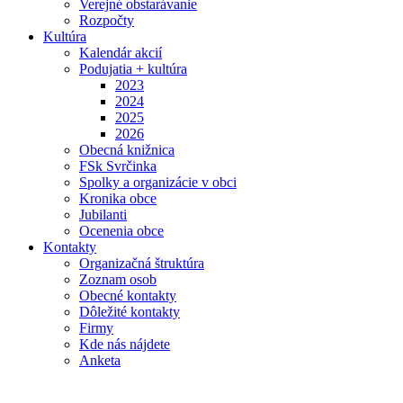
Verejné obstarávanie
Rozpočty
Kultúra
Kalendár akcií
Podujatia + kultúra
2023
2024
2025
2026
Obecná knižnica
FSk Svrčinka
Spolky a organizácie v obci
Kronika obce
Jubilanti
Ocenenia obce
Kontakty
Organizačná štruktúra
Zoznam osob
Obecné kontakty
Dôležité kontakty
Firmy
Kde nás nájdete
Anketa