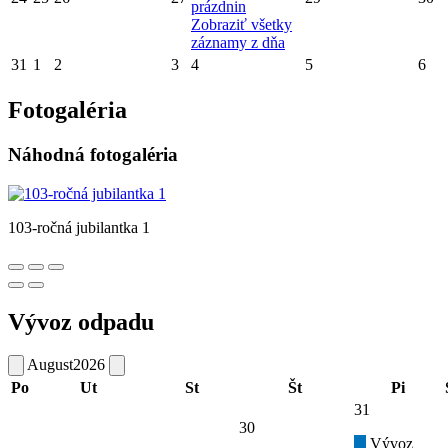
prázdnin
Zobraziť všetky
záznamy z dňa
31
1
2
3
4
5
6
Fotogaléria
Náhodná fotogaléria
103-ročná jubilantka 1
Vývoz odpadu
August
2026
Po
Ut
St
Št
Pi
31
30
Vývoz