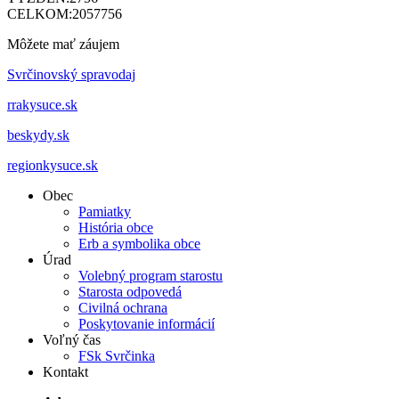
CELKOM:
2057756
Môžete mať záujem
Svrčinovský spravodaj
rrakysuce.sk
beskydy.sk
regionkysuce.sk
Obec
Pamiatky
História obce
Erb a symbolika obce
Úrad
Volebný program starostu
Starosta odpovedá
Civilná ochrana
Poskytovanie informácií
Voľný čas
FSk Svrčinka
Kontakt