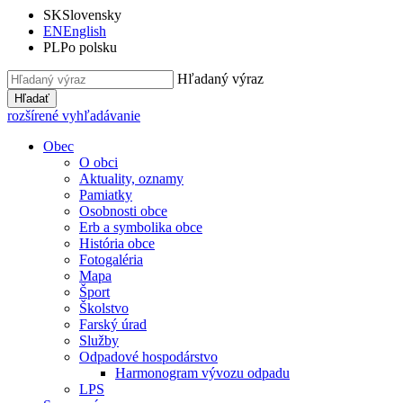
SK
Slovensky
EN
English
PL
Po polsku
Hľadaný výraz
Hľadať
rozšírené vyhľadávanie
Obec
O obci
Aktuality, oznamy
Pamiatky
Osobnosti obce
Erb a symbolika obce
História obce
Fotogaléria
Mapa
Šport
Školstvo
Farský úrad
Služby
Odpadové hospodárstvo
Harmonogram vývozu odpadu
LPS