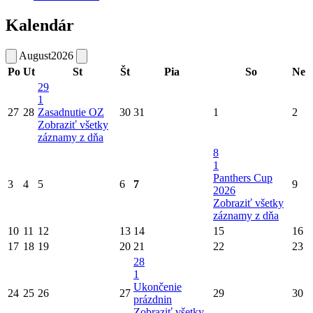
Kalendár
August
2026
Po
Ut
St
Št
Pia
So
Ne
29
1
27
28
Zasadnutie OZ
30
31
1
2
Zobraziť všetky
záznamy z dňa
8
1
Panthers Cup
3
4
5
6
7
9
2026
Zobraziť všetky
záznamy z dňa
10
11
12
13
14
15
16
17
18
19
20
21
22
23
28
1
Ukončenie
24
25
26
27
29
30
prázdnin
Zobraziť všetky