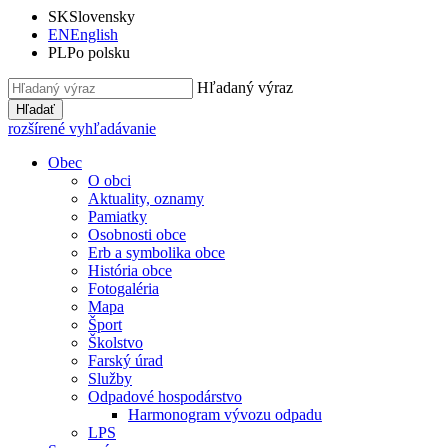
SK
Slovensky
EN
English
PL
Po polsku
Hľadaný výraz
Hľadať
rozšírené vyhľadávanie
Obec
O obci
Aktuality, oznamy
Pamiatky
Osobnosti obce
Erb a symbolika obce
História obce
Fotogaléria
Mapa
Šport
Školstvo
Farský úrad
Služby
Odpadové hospodárstvo
Harmonogram vývozu odpadu
LPS