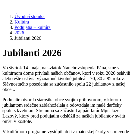
Úvodná stránka
Kultúra
Podujatia + kultúra
2026
Jubilanti 2026
Jubilanti 2026
Vo štvrtok 14. mája, na sviatok Nanebovstúpenia Pána, sme v
kultúrnom dome privítali našich občanov, ktorí v roku 2026 oslávili
alebo ešte oslávia významné životné jubileá – 70, 80 a 85 rokov.
Slávnostného posedenia sa zúčastnilo spolu 22 jubilantov z našej
obce...
Podujatie otvorila starostka obce svojím príhovorom, v ktorom
jubilantom srdečne zablahoželala a odovzdala im malé darčeky
spolu s kvetinou. Stretnutia sa zúčastnil aj pán farár Mgr. Jozef
Lazový, ktorý pred podujatím odslúžil za našich jubilantov svätú
omšu v kostole.
V kultúrnom programe vystúpili deti z materskej školy v sprievode