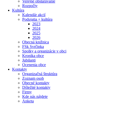
Verejné obstarávanie
Rozpočty
Kultúra
Kalendár akcií
Podujatia + kultúra
2023
2024
2025
2026
Obecná knižnica
FSk Svrčinka
Spolky a organizácie v obci
Kronika obce
Jubilanti
Ocenenia obce
Kontakty
Organizačná štruktúra
Zoznam osob
Obecné kontakty
Dôležité kontakty
Firmy
Kde nás nájdete
Anketa