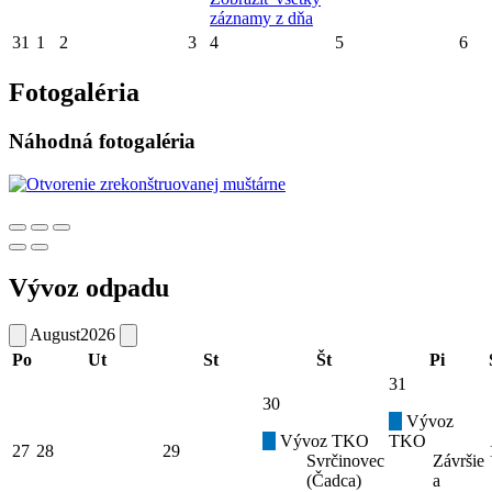
záznamy z dňa
31
1
2
3
4
5
6
Fotogaléria
Náhodná fotogaléria
Vývoz odpadu
August
2026
Po
Ut
St
Št
Pi
31
30
Vývoz
Vývoz TKO
TKO
27
28
29
Svrčinovec
Závršie
(Čadca)
a