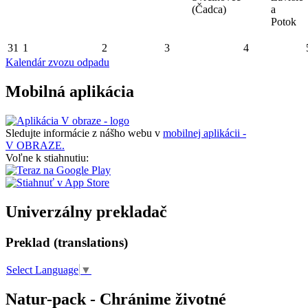
(Čadca)
a
Potok
31
1
2
3
4
Kalendár zvozu odpadu
Mobilná aplikácia
Sledujte informácie z nášho webu v
mobilnej aplikácii -
V OBRAZE.
Voľne k stiahnutiu:
Univerzálny prekladač
Preklad (translations)
Select Language
▼
Natur-pack - Chránime životné