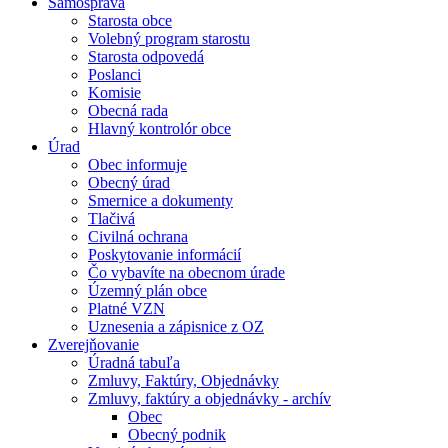
Samospráva
Starosta obce
Volebný program starostu
Starosta odpovedá
Poslanci
Komisie
Obecná rada
Hlavný kontrolór obce
Úrad
Obec informuje
Obecný úrad
Smernice a dokumenty
Tlačivá
Civilná ochrana
Poskytovanie informácií
Čo vybavíte na obecnom úrade
Územný plán obce
Platné VZN
Uznesenia a zápisnice z OZ
Zverejňovanie
Úradná tabuľa
Zmluvy, Faktúry, Objednávky
Zmluvy, faktúry a objednávky - archív
Obec
Obecný podnik