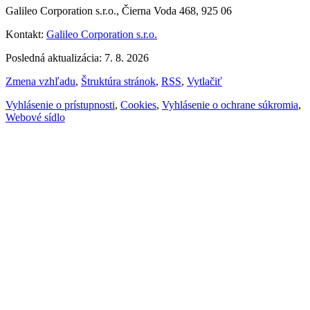
Galileo Corporation s.r.o., Čierna Voda 468, 925 06
Kontakt:
Galileo Corporation s.r.o.
Posledná aktualizácia: 7. 8. 2026
Zmena vzhľadu
,
Štruktúra stránok
,
RSS
,
Vytlačiť
Vyhlásenie o prístupnosti
,
Cookies
,
Vyhlásenie o ochrane súkromia
,
Webové sídlo