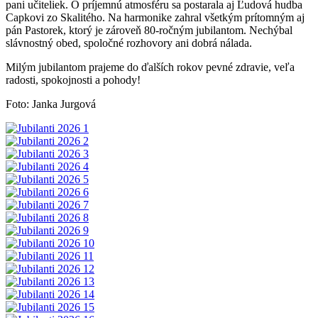
pani učiteliek. O príjemnú atmosféru sa postarala aj Ľudová hudba
Capkovi zo Skalitého. Na harmonike zahral všetkým prítomným aj
pán Pastorek, ktorý je zároveň 80-ročným jubilantom. Nechýbal
slávnostný obed, spoločné rozhovory ani dobrá nálada.
Milým jubilantom prajeme do ďalších rokov pevné zdravie, veľa
radosti, spokojnosti a pohody!
Foto: Janka Jurgová