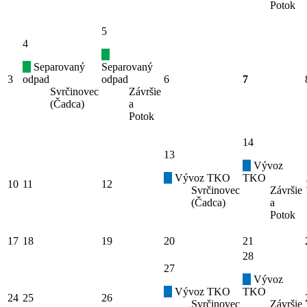
Potok
5
4
Separovaný
Separovaný
3
odpad
odpad
6
7
Svrčinovec
Závršie
(Čadca)
a
Potok
14
13
Vývoz
Vývoz TKO
TKO
10
11
12
Svrčinovec
Závršie
(Čadca)
a
Potok
17
18
19
20
21
28
27
Vývoz
Vývoz TKO
TKO
24
25
26
Svrčinovec
Závršie