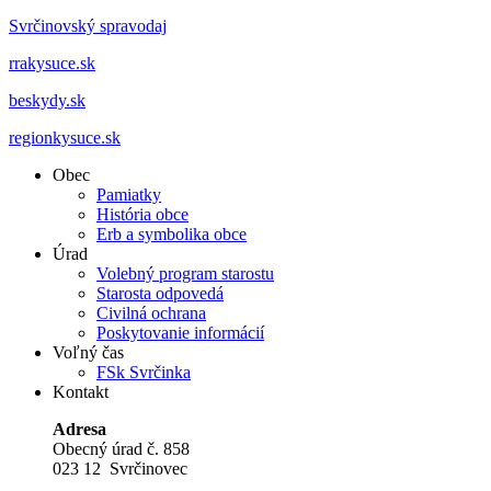
Svrčinovský spravodaj
rrakysuce.sk
beskydy.sk
regionkysuce.sk
Obec
Pamiatky
História obce
Erb a symbolika obce
Úrad
Volebný program starostu
Starosta odpovedá
Civilná ochrana
Poskytovanie informácií
Voľný čas
FSk Svrčinka
Kontakt
Adresa
Obecný úrad č. 858
023 12 Svrčinovec