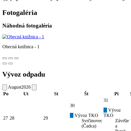
Fotogaléria
Náhodná fotogaléria
Obecná knižnica - 1
Vývoz odpadu
August
2026
Po
Ut
St
Št
Pi
31
30
Vývoz
Vývoz TKO
TKO
27
28
29
Svrčinovec
Závršie
(Čadca)
a