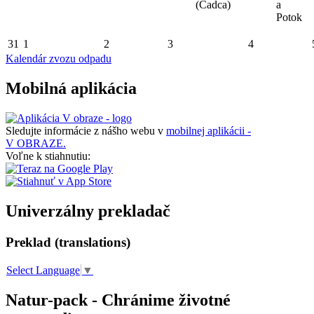
(Čadca)
a
Potok
31
1
2
3
4
Kalendár zvozu odpadu
Mobilná aplikácia
Sledujte informácie z nášho webu v
mobilnej aplikácii -
V OBRAZE.
Voľne k stiahnutiu:
Univerzálny prekladač
Preklad (translations)
Select Language
▼
Natur-pack - Chránime životné