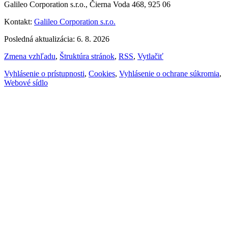
Galileo Corporation s.r.o., Čierna Voda 468, 925 06
Kontakt:
Galileo Corporation s.r.o.
Posledná aktualizácia: 6. 8. 2026
Zmena vzhľadu
,
Štruktúra stránok
,
RSS
,
Vytlačiť
Vyhlásenie o prístupnosti
,
Cookies
,
Vyhlásenie o ochrane súkromia
,
Webové sídlo