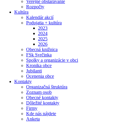
Verejné obstarávanie
Rozpočty
Kultúra
Kalendár akcií
Podujatia + kultúra
2023
2024
2025
2026
Obecná knižnica
FSk Svrčinka
Spolky a organizácie v obci
Kronika obce
Jubilanti
Ocenenia obce
Kontakty
Organizačná štruktúra
Zoznam osob
Obecné kontakty
Dôležité kontakty
Firmy
Kde nás nájdete
Anketa