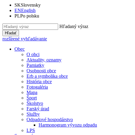
SK
Slovensky
EN
English
PL
Po polsku
Hľadaný výraz
Hľadať
rozšírené vyhľadávanie
Obec
O obci
Aktuality, oznamy
Pamiatky
Osobnosti obce
Erb a symbolika obce
História obce
Fotogaléria
Mapa
Šport
Školstvo
Farský úrad
Služby
Odpadové hospodárstvo
Harmonogram vývozu odpadu
LPS