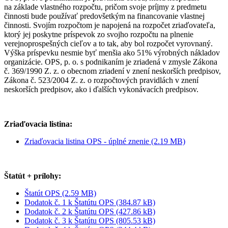
na základe vlastného rozpočtu, pričom svoje príjmy z predmetu
činnosti bude používať predovšetkým na financovanie vlastnej
činnosti. Svojím rozpočtom je napojená na rozpočet zriaďovateľa,
ktorý jej poskytne príspevok zo svojho rozpočtu na plnenie
verejnoprospešných cieľov a to tak, aby bol rozpočet vyrovnaný.
Výška príspevku nesmie byť menšia ako 51% výrobných nákladov
organizácie. OPS, p. o. s podnikaním je zriadená v zmysle Zákona
č. 369/1990 Z. z. o obecnom zriadení v znení neskorších predpisov,
Zákona č. 523/2004 Z. z. o rozpočtových pravidlách v znení
neskorších predpisov, ako i ďalších vykonávacích predpisov.
Zriaďovacia listina:
Zriaďovacia listina OPS - úplné znenie (2.19 MB)
Štatút + prílohy:
Štatút OPS (2.59 MB)
Dodatok č. 1 k Štatútu OPS (384.87 kB)
Dodatok č. 2 k Štatútu OPS (427.86 kB)
Dodatok č. 3 k Štatútu OPS (805.53 kB)