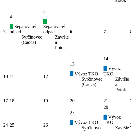
Potok
5
4
Separovaný
Separovaný
3
odpad
odpad
6
7
Svrčinovec
Závršie
(Čadca)
a
Potok
14
13
Vývoz
Vývoz TKO
TKO
10
11
12
Svrčinovec
Závršie
(Čadca)
a
Potok
17
18
19
20
21
28
27
Vývoz
Vývoz TKO
TKO
24
25
26
Svrčinovec
Závršie