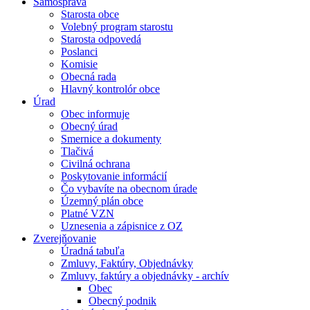
Samospráva
Starosta obce
Volebný program starostu
Starosta odpovedá
Poslanci
Komisie
Obecná rada
Hlavný kontrolór obce
Úrad
Obec informuje
Obecný úrad
Smernice a dokumenty
Tlačivá
Civilná ochrana
Poskytovanie informácií
Čo vybavíte na obecnom úrade
Územný plán obce
Platné VZN
Uznesenia a zápisnice z OZ
Zverejňovanie
Úradná tabuľa
Zmluvy, Faktúry, Objednávky
Zmluvy, faktúry a objednávky - archív
Obec
Obecný podnik