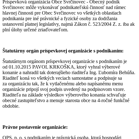
Príspevková organizácia Obce Svrčinovec - Obecný podnik
Svrčinovec môže vykonávať podnikateľskú činnosť nad rámec
hlavnej činnosti pre Obec Svrčinovec vo všetkých oblastiach
podnikania pre iné právnické a fyzické osoby za dodržania
ustanovení platnej legislatívy, najmä Zákon č. 523/2004 Z. z. iba ak
plní úlohy určené zriaďovateľom.
Štatutárny orgán príspevkovej organizácie s podnikaním:
Štatutárnym orgánom príspevkovej organizácie s podnikaním je
od 01.10.2015 PAVOL KRKOŠKA, ktorý vyhral výberové
konanie a nahradil tak doterajšieho riaditeľa Ing. Ľubomíra Behúňa.
Riaditeľ koná vo všetkých veciach samostatne a podpisuje sa
za organizáciu tak, že k vytlačenému alebo napísanému menu
organizácie pripojí svoj podpis uvedený na podpisovom vzore.
Riaditeľa na základe výsledkov výberového konania schvaľuje
obecné zastupiteľstvo a menuje starosta obce na 4-ročné funkčné
obdobie.
Právne postavenie organizácie:
OPS, p. o. s podnikaním je právnická osoba, ktorá hospodári