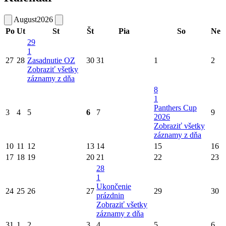
August
2026
Po
Ut
St
Št
Pia
So
Ne
29
1
27
28
Zasadnutie OZ
30
31
1
2
Zobraziť všetky
záznamy z dňa
8
1
Panthers Cup
3
4
5
6
7
9
2026
Zobraziť všetky
záznamy z dňa
10
11
12
13
14
15
16
17
18
19
20
21
22
23
28
1
Ukončenie
24
25
26
27
29
30
prázdnin
Zobraziť všetky
záznamy z dňa
31
1
2
3
4
5
6