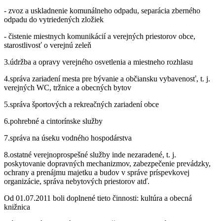
- zvoz a uskladnenie komunálneho odpadu, separácia zberného
odpadu do vytriedených zložiek
- čistenie miestnych komunikácií a verejných priestorov obce,
starostlivosť o verejnú zeleň
3.údržba a opravy verejného osvetlenia a miestneho rozhlasu
4.správa zariadení mesta pre bývanie a občiansku vybavenosť, t. j.
verejných WC, tržnice a obecných bytov
5.správa športových a rekreačných zariadení obce
6.pohrebné a cintorínske služby
7.správa na úseku vodného hospodárstva
8.ostatné verejnoprospešné služby inde nezaradené, t. j.
poskytovanie dopravných mechanizmov, zabezpečenie prevádzky,
ochrany a prenájmu majetku a budov v správe príspevkovej
organizácie, správa nebytových priestorov atď.
Od 01.07.2011 boli doplnené tieto činnosti: kultúra a obecná
knižnica