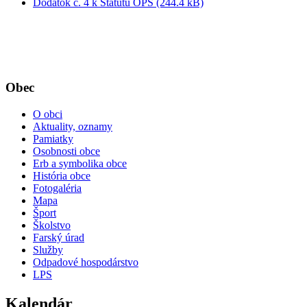
Dodatok č. 4 k Štatútu OPS (244.4 kB)
Obec
O obci
Aktuality, oznamy
Pamiatky
Osobnosti obce
Erb a symbolika obce
História obce
Fotogaléria
Mapa
Šport
Školstvo
Farský úrad
Služby
Odpadové hospodárstvo
LPS
Kalendár