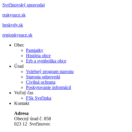
Svrčinovský spravodaj
rrakysuce.sk
beskydy.sk
regionkysuce.sk
Obec
Pamiatky
História obce
Erb a symbolika obce
Úrad
Volebný program starostu
Starosta odpovedá
Civilná ochrana
Poskytovanie informácií
Voľný čas
FSk Svrčinka
Kontakt
Adresa
Obecný úrad č. 858
023 12 Svrčinovec