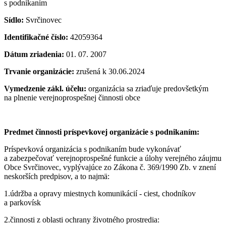
s podnikaním
Sídlo:
Svrčinovec
Identifikačné číslo:
42059364
Dátum zriadenia:
01. 07. 2007
Trvanie organizácie:
zrušená k 30.06.2024
Vymedzenie zákl. účelu:
organizácia sa zriaďuje predovšetkým
na plnenie verejnoprospešnej činnosti obce
Predmet činnosti príspevkovej organizácie s podnikaním:
Príspevková organizácia s podnikaním bude vykonávať
a zabezpečovať verejnoprospešné funkcie a úlohy verejného záujmu
Obce Svrčinovec, vyplývajúce zo Zákona č. 369/1990 Zb. v znení
neskorších predpisov, a to najmä:
1.údržba a opravy miestnych komunikácií - ciest, chodníkov
a parkovísk
2.činnosti z oblasti ochrany životného prostredia: