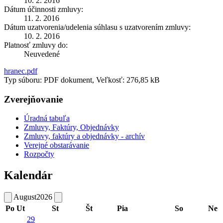
10. 2. 2016
Dátum účinnosti zmluvy:
11. 2. 2016
Dátum uzatvorenia/udelenia súhlasu s uzatvorením zmluvy:
10. 2. 2016
Platnosť zmluvy do:
Neuvedené
hranec.pdf
Typ súboru: PDF dokument, Veľkosť: 276,85 kB
Zverejňovanie
Úradná tabuľa
Zmluvy, Faktúry, Objednávky
Zmluvy, faktúry a objednávky - archív
Verejné obstarávanie
Rozpočty
Kalendár
August
2026
Po
Ut
St
Št
Pia
So
Ne
29