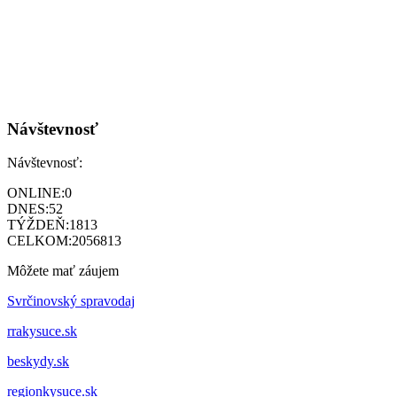
Návštevnosť
Návštevnosť:
ONLINE:
0
DNES:
52
TÝŽDEŇ:
1813
CELKOM:
2056813
Môžete mať záujem
Svrčinovský spravodaj
rrakysuce.sk
beskydy.sk
regionkysuce.sk