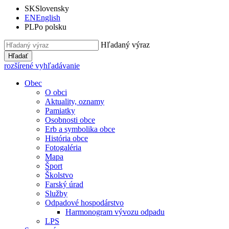
SK
Slovensky
EN
English
PL
Po polsku
Hľadaný výraz
Hľadať
rozšírené vyhľadávanie
Obec
O obci
Aktuality, oznamy
Pamiatky
Osobnosti obce
Erb a symbolika obce
História obce
Fotogaléria
Mapa
Šport
Školstvo
Farský úrad
Služby
Odpadové hospodárstvo
Harmonogram vývozu odpadu
LPS