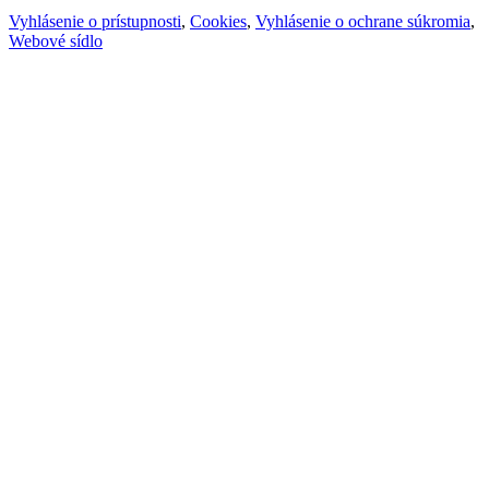
Vyhlásenie o prístupnosti
,
Cookies
,
Vyhlásenie o ochrane súkromia
,
Webové sídlo