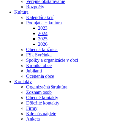
Verejné obstarávanie
Rozpočty
Kultúra
Kalendár akcií
Podujatia + kultúra
2023
2024
2025
2026
Obecná knižnica
FSk Svrčinka
Spolky a organizácie v obci
Kronika obce
Jubilanti
Ocenenia obce
Kontakty
Organizačná štruktúra
Zoznam osob
Obecné kontakty
Dôležité kontakty
Firmy
Kde nás nájdete
Anketa