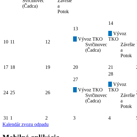
Svrčinovec
Závršie
(Čadca)
a
Potok
14
13
Vývoz
Vývoz TKO
TKO
10
11
12
Svrčinovec
Závršie
(Čadca)
a
Potok
17
18
19
20
21
28
27
Vývoz
Vývoz TKO
TKO
24
25
26
Svrčinovec
Závršie
(Čadca)
a
Potok
31
1
2
3
4
Kalendár zvozu odpadu