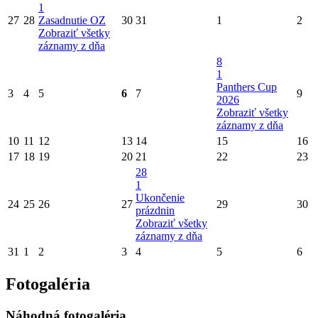
1
27
28
Zasadnutie OZ
30
31
1
2
Zobraziť všetky
záznamy z dňa
8
1
Panthers Cup
3
4
5
6
7
9
2026
Zobraziť všetky
záznamy z dňa
10
11
12
13
14
15
16
17
18
19
20
21
22
23
28
1
Ukončenie
24
25
26
27
29
30
prázdnin
Zobraziť všetky
záznamy z dňa
31
1
2
3
4
5
6
Fotogaléria
Náhodná fotogaléria