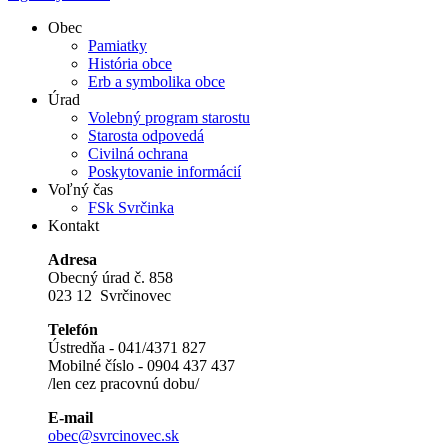
Obec
Pamiatky
História obce
Erb a symbolika obce
Úrad
Volebný program starostu
Starosta odpovedá
Civilná ochrana
Poskytovanie informácií
Voľný čas
FSk Svrčinka
Kontakt
Adresa
Obecný úrad č. 858
023 12 Svrčinovec
Telefón
Ústredňa - 041/4371 827
Mobilné číslo - 0904 437 437
/len cez pracovnú dobu/
E-mail
obec@svrcinovec.sk