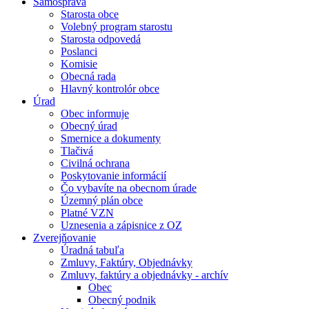
Samospráva
Starosta obce
Volebný program starostu
Starosta odpovedá
Poslanci
Komisie
Obecná rada
Hlavný kontrolór obce
Úrad
Obec informuje
Obecný úrad
Smernice a dokumenty
Tlačivá
Civilná ochrana
Poskytovanie informácií
Čo vybavíte na obecnom úrade
Územný plán obce
Platné VZN
Uznesenia a zápisnice z OZ
Zverejňovanie
Úradná tabuľa
Zmluvy, Faktúry, Objednávky
Zmluvy, faktúry a objednávky - archív
Obec
Obecný podnik