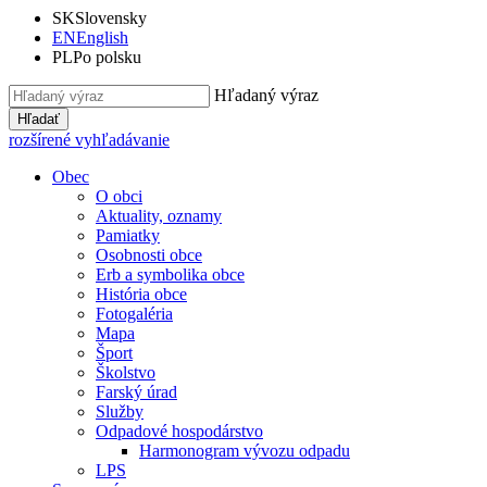
SK
Slovensky
EN
English
PL
Po polsku
Hľadaný výraz
Hľadať
rozšírené vyhľadávanie
Obec
O obci
Aktuality, oznamy
Pamiatky
Osobnosti obce
Erb a symbolika obce
História obce
Fotogaléria
Mapa
Šport
Školstvo
Farský úrad
Služby
Odpadové hospodárstvo
Harmonogram vývozu odpadu
LPS