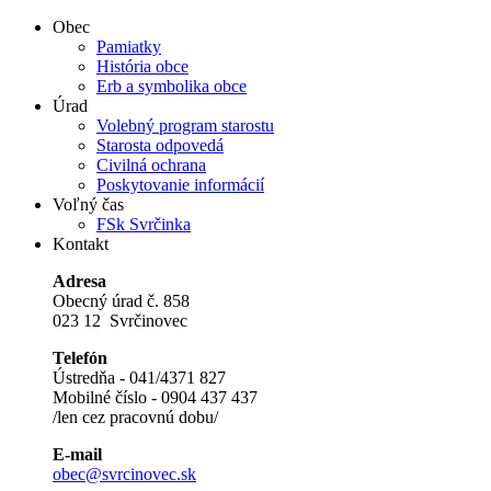
Obec
Pamiatky
História obce
Erb a symbolika obce
Úrad
Volebný program starostu
Starosta odpovedá
Civilná ochrana
Poskytovanie informácií
Voľný čas
FSk Svrčinka
Kontakt
Adresa
Obecný úrad č. 858
023 12 Svrčinovec
Telefón
Ústredňa - 041/4371 827
Mobilné číslo - 0904 437 437
/len cez pracovnú dobu/
E-mail
obec@svrcinovec.sk