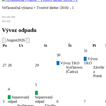
Veľkonočná výstava + Tvorivé dielne /2016/ - 1
Vývoz odpadu
August
2026
Po
Ut
St
Št
Pi
31
30
Vývoz
Vývoz TKO
TKO
27
28
29
Svrčinovec
Závršie
(Čadca)
a
Potok
5
4
Separovaný
Separovaný
3
odpad
odpad
6
7
Svrčinovec
Závršie