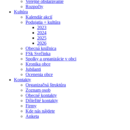
Verejné obstarávanie
Rozpočty
Kultúra
Kalendár akcií
Podujatia + kultúra
2023
2024
2025
2026
Obecná knižnica
FSk Svrčinka
Spolky a organizácie v obci
Kronika obce
Jubilanti
Ocenenia obce
Kontakty
Organizačná štruktúra
Zoznam osob
Obecné kontakty
Dôležité kontakty
Firmy
Kde nás nájdete
Anketa