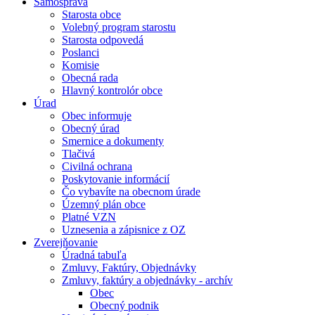
Samospráva
Starosta obce
Volebný program starostu
Starosta odpovedá
Poslanci
Komisie
Obecná rada
Hlavný kontrolór obce
Úrad
Obec informuje
Obecný úrad
Smernice a dokumenty
Tlačivá
Civilná ochrana
Poskytovanie informácií
Čo vybavíte na obecnom úrade
Územný plán obce
Platné VZN
Uznesenia a zápisnice z OZ
Zverejňovanie
Úradná tabuľa
Zmluvy, Faktúry, Objednávky
Zmluvy, faktúry a objednávky - archív
Obec
Obecný podnik