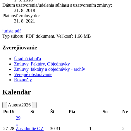
Dátum uzatvorenia/udelenia súhlasu s uzatvorením zmluvy:
31. 8. 2018
Platnosť zmluvy do:
31. 8. 2021
jurista.pdf
Typ súboru: PDF dokument, Veľkosť: 1,66 MB
Zverejňovanie
Úradná tabuľa
Zmluvy, Faktúry, Objednávky
Zmluvy, faktúry a objednávky - archív
Verejné obstarávanie
Rozpočty
Kalendár
August
2026
Po
Ut
St
Št
Pia
So
Ne
29
1
27
28
Zasadnutie OZ
30
31
1
2