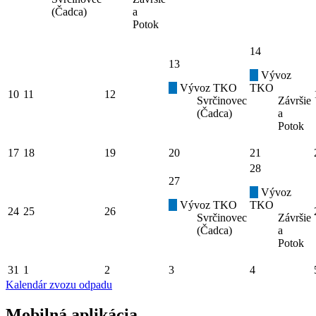
(Čadca)
a
Potok
14
13
Vývoz
Vývoz TKO
TKO
10
11
12
Svrčinovec
Závršie
(Čadca)
a
Potok
17
18
19
20
21
28
27
Vývoz
Vývoz TKO
TKO
24
25
26
Svrčinovec
Závršie
(Čadca)
a
Potok
31
1
2
3
4
Kalendár zvozu odpadu
Mobilná aplikácia