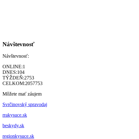
Návštevnosť
Návštevnosť:
ONLINE:
1
DNES:
104
TÝŽDEŇ:
2753
CELKOM:
2057753
Môžete mať záujem
Svrčinovský spravodaj
rrakysuce.sk
beskydy.sk
regionkysuce.sk