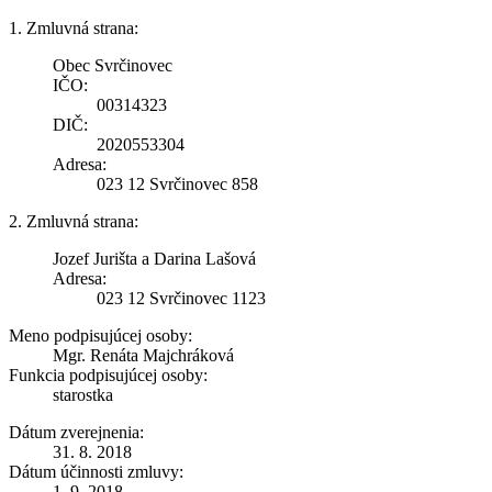
1. Zmluvná strana:
Obec Svrčinovec
IČO:
00314323
DIČ:
2020553304
Adresa:
023 12 Svrčinovec 858
2. Zmluvná strana:
Jozef Jurišta a Darina Lašová
Adresa:
023 12 Svrčinovec 1123
Meno podpisujúcej osoby:
Mgr. Renáta Majchráková
Funkcia podpisujúcej osoby:
starostka
Dátum zverejnenia:
31. 8. 2018
Dátum účinnosti zmluvy:
1. 9. 2018