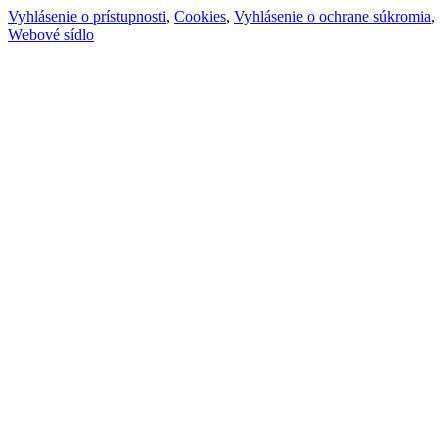
Vyhlásenie o prístupnosti
,
Cookies
,
Vyhlásenie o ochrane súkromia
,
Webové sídlo