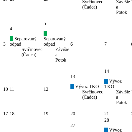
Svrčinovec
Závršie
(Čadca)
a
Potok
5
4
Separovaný
Separovaný
3
odpad
odpad
6
7
Svrčinovec
Závršie
(Čadca)
a
Potok
14
13
Vývoz
Vývoz TKO
TKO
10
11
12
Svrčinovec
Závršie
(Čadca)
a
Potok
17
18
19
20
21
28
27
Vývoz