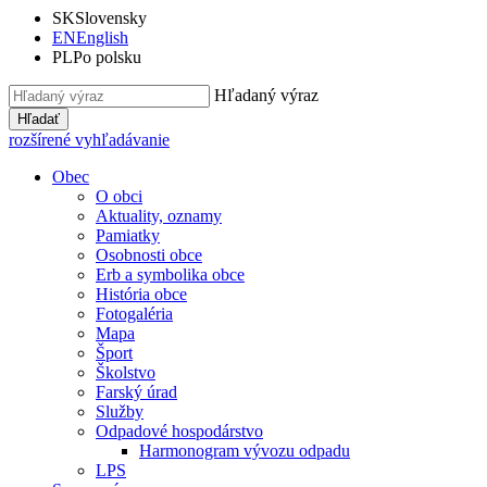
SK
Slovensky
EN
English
PL
Po polsku
Hľadaný výraz
Hľadať
rozšírené vyhľadávanie
Obec
O obci
Aktuality, oznamy
Pamiatky
Osobnosti obce
Erb a symbolika obce
História obce
Fotogaléria
Mapa
Šport
Školstvo
Farský úrad
Služby
Odpadové hospodárstvo
Harmonogram vývozu odpadu
LPS