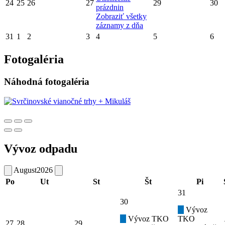
24
25
26
27
29
30
prázdnin
Zobraziť všetky
záznamy z dňa
31
1
2
3
4
5
6
Fotogaléria
Náhodná fotogaléria
Vývoz odpadu
August
2026
Po
Ut
St
Št
Pi
31
30
Vývoz
Vývoz TKO
TKO
27
28
29