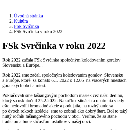
Úvodná stránka
Kultúra
FSk Svrčinka
FSk Svrčinka v roku 2022
FSk Svrčinka v roku 2022
Rok 2022 začala FSk Svrčinka spoločným koledovaním goralov
Slovensku a Európe...
Rok 2022 sme začali spoločným koledovaním goralov Slovensku
a Európe, ktoré sa konalo 6.1. 2022 o 12.05 na viacerých miestach
goralských obcí a miest.
Pokračovali sme fašiangovým pochodom masiek cez našu dedinu,
ktorý sa uskutočnil 25.2.2022. Nakoľko situácia a opatrenia vtedy
ešte nedovolili hromadné akcie a podujatia, na rozhýbanie sa
po dvoch rokoch izolácie, sme to zobrali ako dobrý štart. Bol to taký
nultý ročník fašiangového pochodu v obci. Veríme, že sa stane
tradíciou a bude súčasťou ostatkov v našej obci.