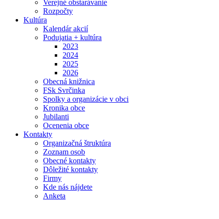
Verejné obstarávanie
Rozpočty
Kultúra
Kalendár akcií
Podujatia + kultúra
2023
2024
2025
2026
Obecná knižnica
FSk Svrčinka
Spolky a organizácie v obci
Kronika obce
Jubilanti
Ocenenia obce
Kontakty
Organizačná štruktúra
Zoznam osob
Obecné kontakty
Dôležité kontakty
Firmy
Kde nás nájdete
Anketa