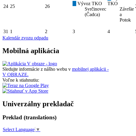
Vývoz TKO
TKO
24
25
26
Svrčinovec
Závršie
(Čadca)
a
Potok
31
1
2
3
4
Kalendár zvozu odpadu
Mobilná aplikácia
Sledujte informácie z nášho webu v
mobilnej aplikácii -
V OBRAZE.
Voľne k stiahnutiu:
Univerzálny prekladač
Preklad (translations)
Select Language
▼