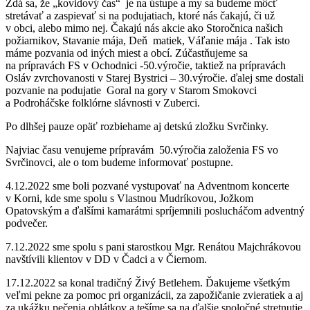
Zdá sa, že „kovidový čas“ je na ústupe a my sa budeme môcť
stretávať a zaspievať si na podujatiach, ktoré nás čakajú, či už
v obci, alebo mimo nej. Čakajú nás akcie ako Storočnica našich
požiarnikov, Stavanie mája, Deň matiek, Váľanie mája . Tak isto
máme pozvania od iných miest a obcí. Zúčastňujeme sa
na prípravách FS v Ochodnici -50.výročie, taktiež na prípravách
Osláv zvrchovanosti v Starej Bystrici – 30.výročie. ďalej sme dostali
pozvanie na podujatie Goral na gory v Starom Smokovci
a Podroháčske folklórne slávnosti v Zuberci.
Po dlhšej pauze opäť rozbiehame aj detskú zložku Svrčinky.
Najviac času venujeme prípravám 50.výročia založenia FS vo
Svrčinovci, ale o tom budeme informovať postupne.
4.12.2022 sme boli pozvané vystupovať na Adventnom koncerte
v Korni, kde sme spolu s Vlastnou Mudríkovou, Jožkom
Opatovským a ďalšími kamarátmi spríjemnili poslucháčom adventný
podvečer.
7.12.2022 sme spolu s pani starostkou Mgr. Renátou Majchrákovou
navštívili klientov v DD v Čadci a v Čiernom.
17.12.2022 sa konal tradičný Živý Betlehem. Ďakujeme všetkým
veľmi pekne za pomoc pri organizácii, za zapožičanie zvieratiek a aj
za ukážku pečenia oblátkov a tešíme sa na ďalšie spoločné stretnutie