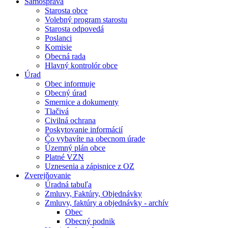
Samospráva
Starosta obce
Volebný program starostu
Starosta odpovedá
Poslanci
Komisie
Obecná rada
Hlavný kontrolór obce
Úrad
Obec informuje
Obecný úrad
Smernice a dokumenty
Tlačivá
Civilná ochrana
Poskytovanie informácií
Čo vybavíte na obecnom úrade
Územný plán obce
Platné VZN
Uznesenia a zápisnice z OZ
Zverejňovanie
Úradná tabuľa
Zmluvy, Faktúry, Objednávky
Zmluvy, faktúry a objednávky - archív
Obec
Obecný podnik