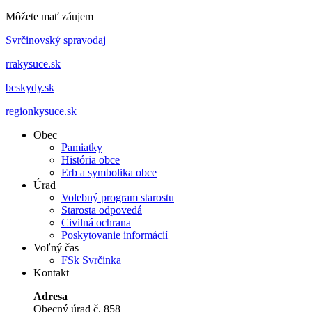
Môžete mať záujem
Svrčinovský spravodaj
rrakysuce.sk
beskydy.sk
regionkysuce.sk
Obec
Pamiatky
História obce
Erb a symbolika obce
Úrad
Volebný program starostu
Starosta odpovedá
Civilná ochrana
Poskytovanie informácií
Voľný čas
FSk Svrčinka
Kontakt
Adresa
Obecný úrad č. 858