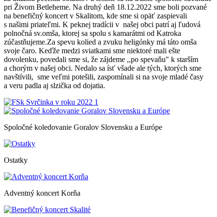
pri Živom Betleheme. Na druhý deň 18.12.2022 sme boli pozvané
na benefičný koncert v Skalitom, kde sme si opäť zaspievali
s našimi priateľmi. K peknej tradícii v našej obci patrí aj ľudová
polnočná sv.omša, ktorej sa spolu s kamarátmi od Katroka
zúčastňujeme.Za spevu kolied a zvuku heligónky má táto omša
svoje čaro. Keďže medzi sviatkami sme niektoré mali ešte
dovolenku, povedali sme si, že zájdeme ,,po spevaňu" k starším
a chorým v našej obci. Nedalo sa ísť všade ale tých, ktorých sme
navštívili, sme veľmi potešili, zaspomínali si na svoje mladé časy
a veru padla aj slzička od dojatia.
Spoločné koledovanie Goralov Slovensku a Európe
Ostatky
Adventný koncert Korňa