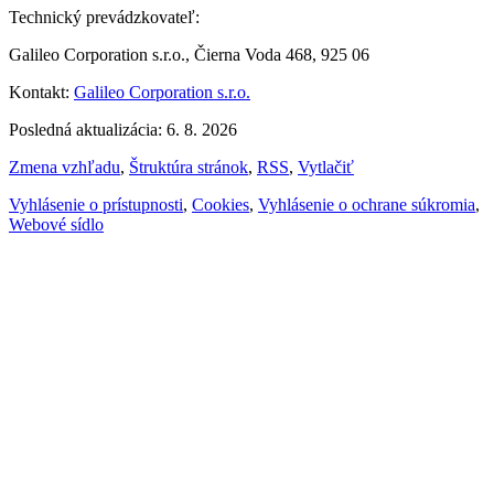
Technický prevádzkovateľ:
Galileo Corporation s.r.o., Čierna Voda 468, 925 06
Kontakt:
Galileo Corporation s.r.o.
Posledná aktualizácia: 6. 8. 2026
Zmena vzhľadu
,
Štruktúra stránok
,
RSS
,
Vytlačiť
Vyhlásenie o prístupnosti
,
Cookies
,
Vyhlásenie o ochrane súkromia
,
Webové sídlo