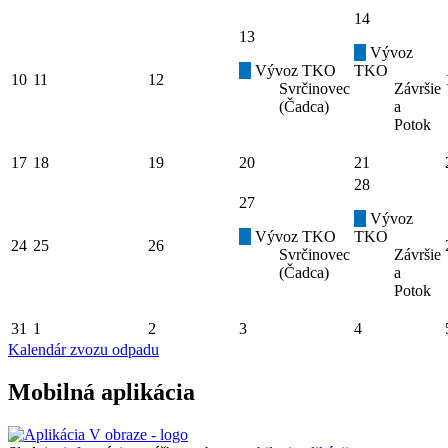
14
13
Vývoz
Vývoz TKO
TKO
10
11
12
Svrčinovec
Závršie
(Čadca)
a
Potok
17
18
19
20
21
28
27
Vývoz
Vývoz TKO
TKO
24
25
26
Svrčinovec
Závršie
(Čadca)
a
Potok
31
1
2
3
4
Kalendár zvozu odpadu
Mobilná aplikácia