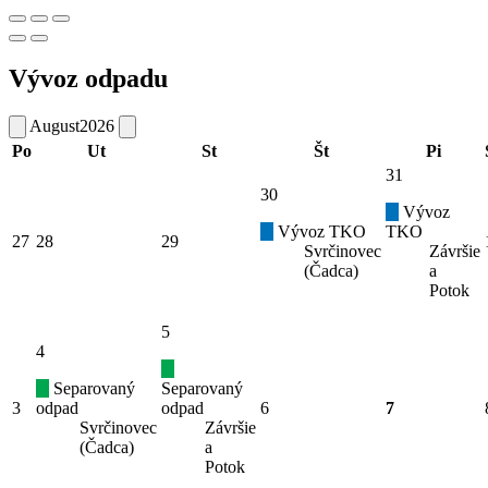
Vývoz odpadu
August
2026
Po
Ut
St
Št
Pi
31
30
Vývoz
Vývoz TKO
TKO
27
28
29
Svrčinovec
Závršie
(Čadca)
a
Potok
5
4
Separovaný
Separovaný
3
odpad
odpad
6
7
Svrčinovec
Závršie
(Čadca)
a
Potok