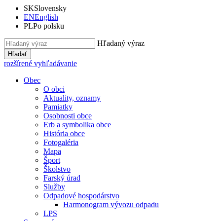
SK
Slovensky
EN
English
PL
Po polsku
Hľadaný výraz
Hľadať
rozšírené vyhľadávanie
Obec
O obci
Aktuality, oznamy
Pamiatky
Osobnosti obce
Erb a symbolika obce
História obce
Fotogaléria
Mapa
Šport
Školstvo
Farský úrad
Služby
Odpadové hospodárstvo
Harmonogram vývozu odpadu
LPS