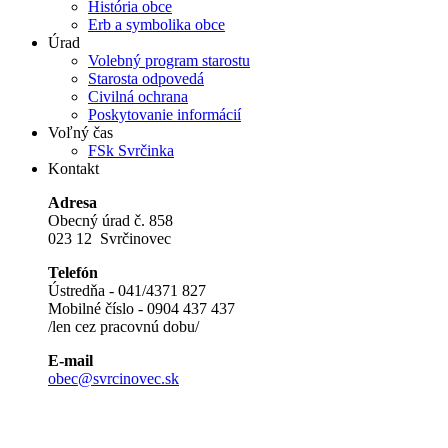
História obce
Erb a symbolika obce
Úrad
Volebný program starostu
Starosta odpovedá
Civilná ochrana
Poskytovanie informácií
Voľný čas
FSk Svrčinka
Kontakt
Adresa
Obecný úrad č. 858
023 12 Svrčinovec
Telefón
Ústredňa - 041/4371 827
Mobilné číslo - 0904 437 437
/len cez pracovnú dobu/
E-mail
obec@svrcinovec.sk