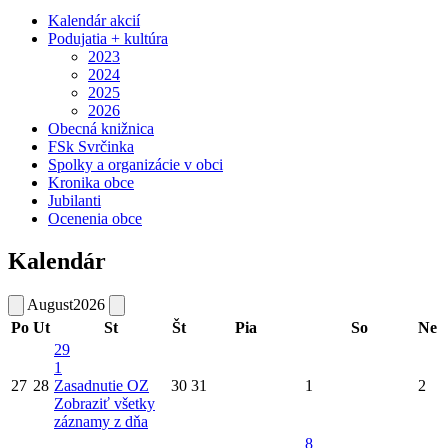
Kalendár akcií
Podujatia + kultúra
2023
2024
2025
2026
Obecná knižnica
FSk Svrčinka
Spolky a organizácie v obci
Kronika obce
Jubilanti
Ocenenia obce
Kalendár
August
2026
Po
Ut
St
Št
Pia
So
Ne
29
1
27
28
Zasadnutie OZ
30
31
1
2
Zobraziť všetky
záznamy z dňa
8