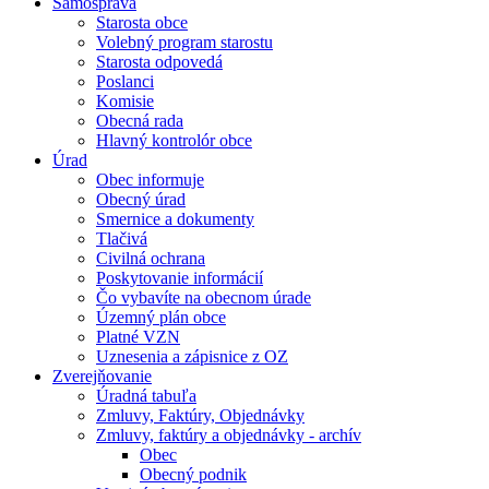
Samospráva
Starosta obce
Volebný program starostu
Starosta odpovedá
Poslanci
Komisie
Obecná rada
Hlavný kontrolór obce
Úrad
Obec informuje
Obecný úrad
Smernice a dokumenty
Tlačivá
Civilná ochrana
Poskytovanie informácií
Čo vybavíte na obecnom úrade
Územný plán obce
Platné VZN
Uznesenia a zápisnice z OZ
Zverejňovanie
Úradná tabuľa
Zmluvy, Faktúry, Objednávky
Zmluvy, faktúry a objednávky - archív
Obec
Obecný podnik