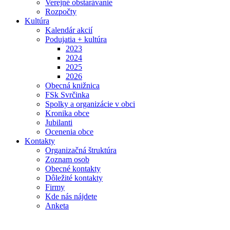
Verejné obstarávanie
Rozpočty
Kultúra
Kalendár akcií
Podujatia + kultúra
2023
2024
2025
2026
Obecná knižnica
FSk Svrčinka
Spolky a organizácie v obci
Kronika obce
Jubilanti
Ocenenia obce
Kontakty
Organizačná štruktúra
Zoznam osob
Obecné kontakty
Dôležité kontakty
Firmy
Kde nás nájdete
Anketa