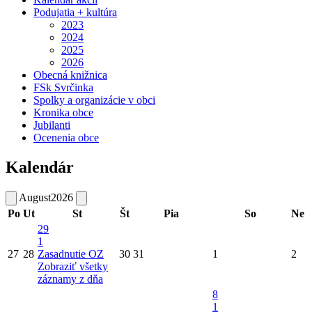
Podujatia + kultúra
2023
2024
2025
2026
Obecná knižnica
FSk Svrčinka
Spolky a organizácie v obci
Kronika obce
Jubilanti
Ocenenia obce
Kalendár
August
2026
Po
Ut
St
Št
Pia
So
Ne
29
1
27
28
Zasadnutie OZ
30
31
1
2
Zobraziť všetky
záznamy z dňa
8
1