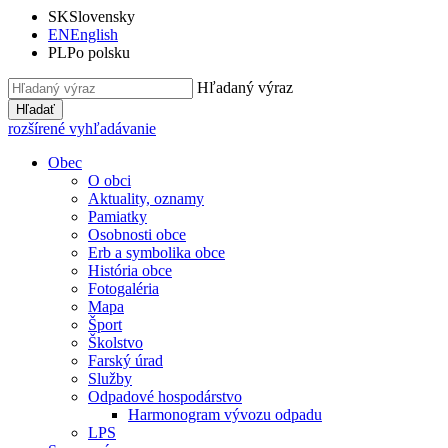
SK
Slovensky
EN
English
PL
Po polsku
Hľadaný výraz
Hľadať
rozšírené vyhľadávanie
Obec
O obci
Aktuality, oznamy
Pamiatky
Osobnosti obce
Erb a symbolika obce
História obce
Fotogaléria
Mapa
Šport
Školstvo
Farský úrad
Služby
Odpadové hospodárstvo
Harmonogram vývozu odpadu
LPS