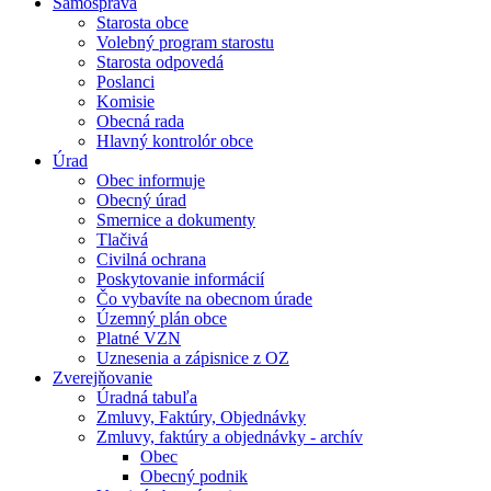
Samospráva
Starosta obce
Volebný program starostu
Starosta odpovedá
Poslanci
Komisie
Obecná rada
Hlavný kontrolór obce
Úrad
Obec informuje
Obecný úrad
Smernice a dokumenty
Tlačivá
Civilná ochrana
Poskytovanie informácií
Čo vybavíte na obecnom úrade
Územný plán obce
Platné VZN
Uznesenia a zápisnice z OZ
Zverejňovanie
Úradná tabuľa
Zmluvy, Faktúry, Objednávky
Zmluvy, faktúry a objednávky - archív
Obec
Obecný podnik