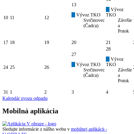
13
Vývoz
Vývoz TKO
TKO
10
11
12
Svrčinovec
Závršie
(Čadca)
a
Potok
17
18
19
20
21
28
27
Vývoz
Vývoz TKO
TKO
24
25
26
Svrčinovec
Závršie
(Čadca)
a
Potok
31
1
2
3
4
Kalendár zvozu odpadu
Mobilná aplikácia
Sledujte informácie z nášho webu v
mobilnej aplikácii -