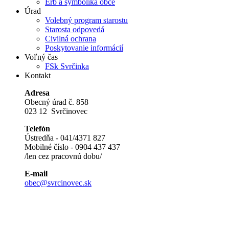
Erb a symbolika obce
Úrad
Volebný program starostu
Starosta odpovedá
Civilná ochrana
Poskytovanie informácií
Voľný čas
FSk Svrčinka
Kontakt
Adresa
Obecný úrad č. 858
023 12 Svrčinovec
Telefón
Ústredňa - 041/4371 827
Mobilné číslo - 0904 437 437
/len cez pracovnú dobu/
E-mail
obec@svrcinovec.sk