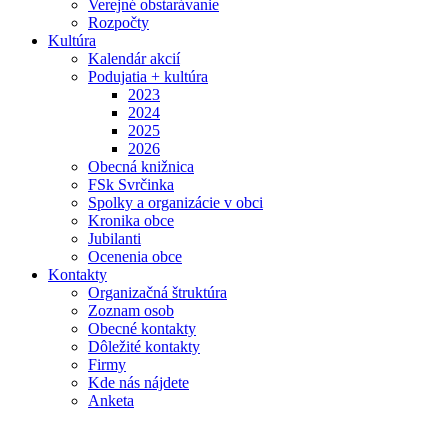
Verejné obstarávanie
Rozpočty
Kultúra
Kalendár akcií
Podujatia + kultúra
2023
2024
2025
2026
Obecná knižnica
FSk Svrčinka
Spolky a organizácie v obci
Kronika obce
Jubilanti
Ocenenia obce
Kontakty
Organizačná štruktúra
Zoznam osob
Obecné kontakty
Dôležité kontakty
Firmy
Kde nás nájdete
Anketa