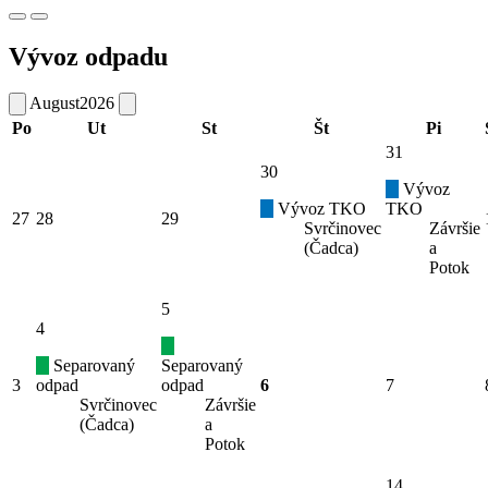
Vývoz odpadu
August
2026
Po
Ut
St
Št
Pi
31
30
Vývoz
Vývoz TKO
TKO
27
28
29
Svrčinovec
Závršie
(Čadca)
a
Potok
5
4
Separovaný
Separovaný
3
odpad
odpad
6
7
Svrčinovec
Závršie
(Čadca)
a
Potok
14