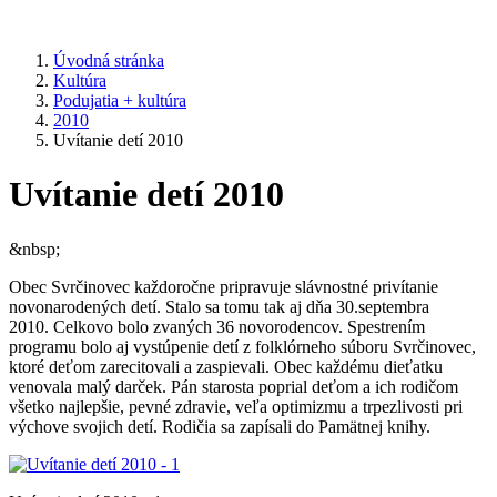
Úvodná stránka
Kultúra
Podujatia + kultúra
2010
Uvítanie detí 2010
Uvítanie detí 2010
&nbsp;
Obec Svrčinovec každoročne pripravuje slávnostné privítanie
novonarodených detí. Stalo sa tomu tak aj dňa 30.septembra
2010. Celkovo bolo zvaných 36 novorodencov. Spestrením
programu bolo aj vystúpenie detí z folklórneho súboru Svrčinovec,
ktoré deťom zarecitovali a zaspievali. Obec každému dieťatku
venovala malý darček. Pán starosta poprial deťom a ich rodičom
všetko najlepšie, pevné zdravie, veľa optimizmu a trpezlivosti pri
výchove svojich detí. Rodičia sa zapísali do Pamätnej knihy.