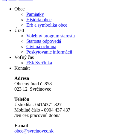
Obec
Pamiatky
História obce
Erb a symbolika obce
Úrad
Volebný program starostu
Starosta odpovedá
Civilná ochrana
Poskytovanie informácií
Voľný čas
FSk Svrčinka
Kontakt
Adresa
Obecný úrad č. 858
023 12 Svrčinovec
Telefón
Ústredňa - 041/4371 827
Mobilné číslo - 0904 437 437
/len cez pracovnú dobu/
E-mail
obec@svrcinovec.sk