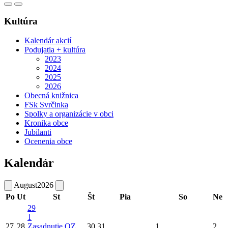
Kultúra
Kalendár akcií
Podujatia + kultúra
2023
2024
2025
2026
Obecná knižnica
FSk Svrčinka
Spolky a organizácie v obci
Kronika obce
Jubilanti
Ocenenia obce
Kalendár
August
2026
Po
Ut
St
Št
Pia
So
Ne
29
1
27
28
Zasadnutie OZ
30
31
1
2