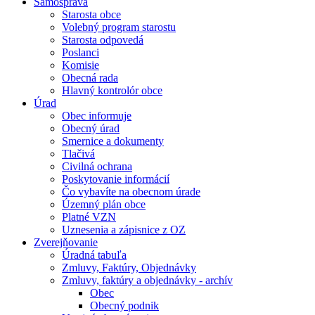
Samospráva
Starosta obce
Volebný program starostu
Starosta odpovedá
Poslanci
Komisie
Obecná rada
Hlavný kontrolór obce
Úrad
Obec informuje
Obecný úrad
Smernice a dokumenty
Tlačivá
Civilná ochrana
Poskytovanie informácií
Čo vybavíte na obecnom úrade
Územný plán obce
Platné VZN
Uznesenia a zápisnice z OZ
Zverejňovanie
Úradná tabuľa
Zmluvy, Faktúry, Objednávky
Zmluvy, faktúry a objednávky - archív
Obec
Obecný podnik