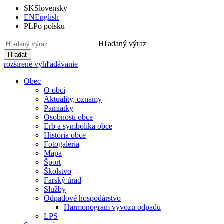
SK
Slovensky
EN
English
PL
Po polsku
Hľadaný výraz
Hľadať
rozšírené vyhľadávanie
Obec
O obci
Aktuality, oznamy
Pamiatky
Osobnosti obce
Erb a symbolika obce
História obce
Fotogaléria
Mapa
Šport
Školstvo
Farský úrad
Služby
Odpadové hospodárstvo
Harmonogram vývozu odpadu
LPS