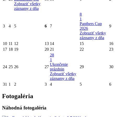
Zobraziť všetky
záznamy z dňa
8
1
Panthers Cup
3
4
5
6
7
9
2026
Zobraziť všetky
záznamy z dňa
10
11
12
13
14
15
16
17
18
19
20
21
22
23
28
1
Ukončenie
24
25
26
27
29
30
prázdnin
Zobraziť všetky
záznamy z dňa
31
1
2
3
4
5
6
Fotogaléria
Náhodná fotogaléria