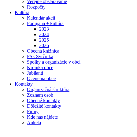
Verejné obstarávanie
Rozpočty
Kultúra
Kalendár akcií
Podujatia + kultúra
2023
2024
2025
2026
Obecná knižnica
FSk Svrčinka
Spolky a organizácie v obci
Kronika obce
Jubilanti
Ocenenia obce
Kontakty
Organizačná štruktúra
Zoznam osob
Obecné kontakty
Dôležité kontakty
Firmy
Kde nás nájdete
Anketa