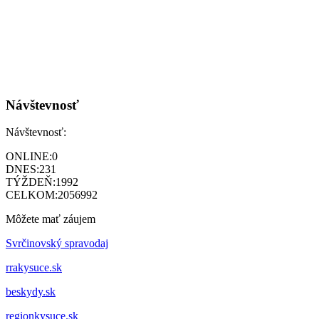
Návštevnosť
Návštevnosť:
ONLINE:
0
DNES:
231
TÝŽDEŇ:
1992
CELKOM:
2056992
Môžete mať záujem
Svrčinovský spravodaj
rrakysuce.sk
beskydy.sk
regionkysuce.sk