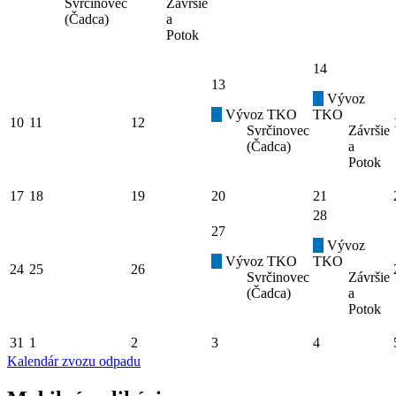
Svrčinovec
Závršie
(Čadca)
a
Potok
14
13
Vývoz
Vývoz TKO
TKO
10
11
12
Svrčinovec
Závršie
(Čadca)
a
Potok
17
18
19
20
21
28
27
Vývoz
Vývoz TKO
TKO
24
25
26
Svrčinovec
Závršie
(Čadca)
a
Potok
31
1
2
3
4
Kalendár zvozu odpadu