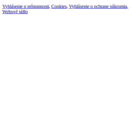
Vyhlásenie o prístupnosti
,
Cookies
,
Vyhlásenie o ochrane súkromia
,
Webové sídlo