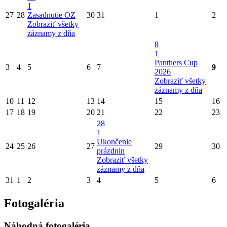
1
27
28
Zasadnutie OZ
30
31
1
2
Zobraziť všetky
záznamy z dňa
8
1
Panthers Cup
3
4
5
6
7
9
2026
Zobraziť všetky
záznamy z dňa
10
11
12
13
14
15
16
17
18
19
20
21
22
23
28
1
Ukončenie
24
25
26
27
29
30
prázdnin
Zobraziť všetky
záznamy z dňa
31
1
2
3
4
5
6
Fotogaléria
Náhodná fotogaléria