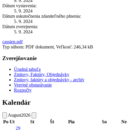
9. 9. 2024
Dátum vystavenia:
5. 9. 2024
Dátum uskutočnenia zdaniteľného plnenia:
5. 9. 2024
Dátum zverejnenia:
5. 9. 2024
cassien.pdf
Typ súboru: PDF dokument, Veľkosť: 246,34 kB
Zverejňovanie
Úradná tabuľa
Zmluvy, Faktúry, Objednávky
Zmluvy, faktúry a objednávky - archív
Verejné obstarávanie
Rozpočty
Kalendár
August
2026
Po
Ut
St
Št
Pia
So
Ne
29