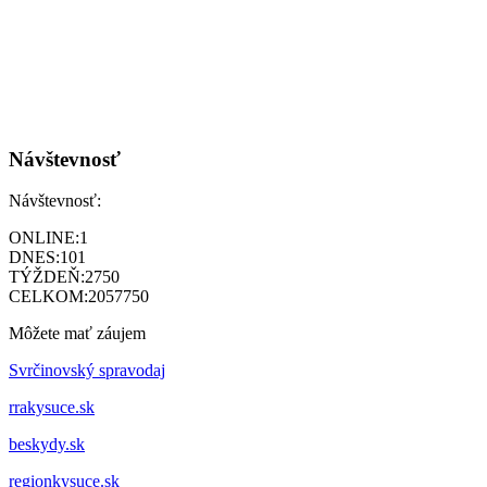
Návštevnosť
Návštevnosť:
ONLINE:
1
DNES:
101
TÝŽDEŇ:
2750
CELKOM:
2057750
Môžete mať záujem
Svrčinovský spravodaj
rrakysuce.sk
beskydy.sk
regionkysuce.sk