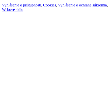
Vyhlásenie o prístupnosti
,
Cookies
,
Vyhlásenie o ochrane súkromia
,
Webové sídlo