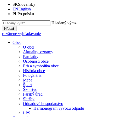
SK
Slovensky
EN
English
PL
Po polsku
Hľadaný výraz
Hľadať
rozšírené vyhľadávanie
Obec
O obci
Aktuality, oznamy
Pamiatky
Osobnosti obce
Erb a symbolika obce
História obce
Fotogaléria
Mapa
Šport
Školstvo
Farský úrad
Služby
Odpadové hospodárstvo
Harmonogram vývozu odpadu
LPS