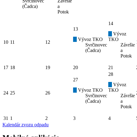
Svrčinovec
Závršie
(Čadca)
a
Potok
14
13
Vývoz
Vývoz TKO
TKO
10
11
12
Svrčinovec
Závršie
(Čadca)
a
Potok
17
18
19
20
21
28
27
Vývoz
Vývoz TKO
TKO
24
25
26
Svrčinovec
Závršie
(Čadca)
a
Potok
31
1
2
3
4
Kalendár zvozu odpadu