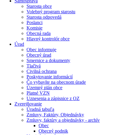
Samospráva
Starosta obce
Volebný program starostu
Starosta odpovedá
Poslanci
Komisie
Obecná rada
Hlavný kontrolór obce
Úrad
Obec informuje
Obecný úrad
Smernice a dokumenty
Tlačivá
Civilná ochrana
Poskytovanie informácií
Čo vybavíte na obecnom úrade
Územný plán obce
Platné VZN
Uznesenia a zápisnice z OZ
Zverejňovanie
Úradná tabuľa
Zmluvy, Faktúry, Objednávky
Zmluvy, faktúry a objednávky - archív
Obec
Obecný podnik