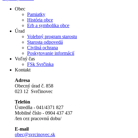
Obec
Pamiatky
História obce
Erb a symbolika obce
Úrad
Volebný program starostu
Starosta odpovedá
Civilná ochrana
Poskytovanie informácií
Voľný čas
FSk Svrčinka
Kontakt
Adresa
Obecný úrad č. 858
023 12 Svrčinovec
Telefón
Ústredňa - 041/4371 827
Mobilné číslo - 0904 437 437
/len cez pracovnú dobu/
E-mail
obec@svrcinovec.sk