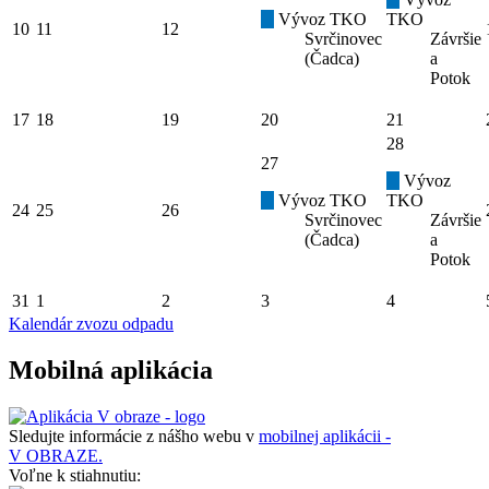
Vývoz TKO
TKO
10
11
12
Svrčinovec
Závršie
(Čadca)
a
Potok
17
18
19
20
21
28
27
Vývoz
Vývoz TKO
TKO
24
25
26
Svrčinovec
Závršie
(Čadca)
a
Potok
31
1
2
3
4
Kalendár zvozu odpadu
Mobilná aplikácia
Sledujte informácie z nášho webu v
mobilnej aplikácii -
V OBRAZE.
Voľne k stiahnutiu: