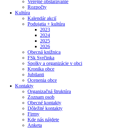
Verejné obstarávanie
Rozpočty
Kultúra
Kalendár akcií
Podujatia + kultúra
2023
2024
2025
2026
Obecná knižnica
FSk Svrčinka
Spolky a organizácie v obci
Kronika obce
Jubilanti
Ocenenia obce
Kontakty
Organizačná štruktúra
Zoznam osob
Obecné kontakty
Dôležité kontakty
Firmy
Kde nás nájdete
Anketa