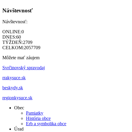
Návštevnosť
Návštevnosť:
ONLINE:
0
DNES:
60
TÝŽDEŇ:
2709
CELKOM:
2057709
Môžete mať záujem
Svrčinovský spravodaj
rrakysuce.sk
beskydy.sk
regionkysuce.sk
Obec
Pamiatky
História obce
Erb a symbolika obce
Úrad