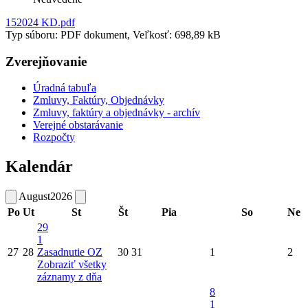
152024 KD.pdf
Typ súboru: PDF dokument, Veľkosť: 698,89 kB
Zverejňovanie
Úradná tabuľa
Zmluvy, Faktúry, Objednávky
Zmluvy, faktúry a objednávky - archív
Verejné obstarávanie
Rozpočty
Kalendár
August
2026
Po
Ut
St
Št
Pia
So
Ne
29
1
27
28
Zasadnutie OZ
30
31
1
2
Zobraziť všetky
záznamy z dňa
8
1