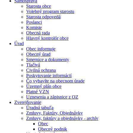
Samospráva
Starosta obce
Volebný program starostu
Starosta odpovedá
Poslanci
Komisie
Obecná rada
Hlavný kontrolór obce
Úrad
Obec informuje
Obecný úrad
Smernice a dokumenty
Tlačivá
Civilná ochrana
Poskytovanie informácií
Čo vybavíte na obecnom úrade
Územný plán obce
Platné VZN
Uznesenia a zápisnice z OZ
Zverejňovanie
Úradná tabuľa
Zmluvy, Faktúry, Objednávky
Zmluvy, faktúry a objednávky - archív
Obec
Obecný podnik