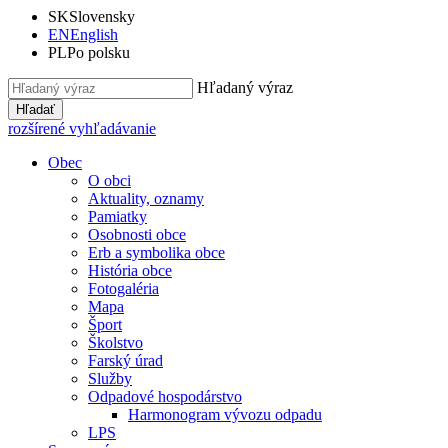
SK
Slovensky
EN
English
PL
Po polsku
Hľadaný výraz
Hľadať
rozšírené vyhľadávanie
Obec
O obci
Aktuality, oznamy
Pamiatky
Osobnosti obce
Erb a symbolika obce
História obce
Fotogaléria
Mapa
Šport
Školstvo
Farský úrad
Služby
Odpadové hospodárstvo
Harmonogram vývozu odpadu
LPS