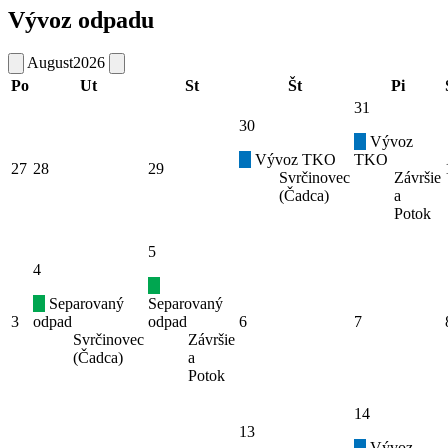
Vývoz odpadu
August
2026
Po
Ut
St
Št
Pi
31
30
Vývoz
Vývoz TKO
TKO
27
28
29
Svrčinovec
Závršie
(Čadca)
a
Potok
5
4
Separovaný
Separovaný
3
odpad
odpad
6
7
Svrčinovec
Závršie
(Čadca)
a
Potok
14
13
Vývoz