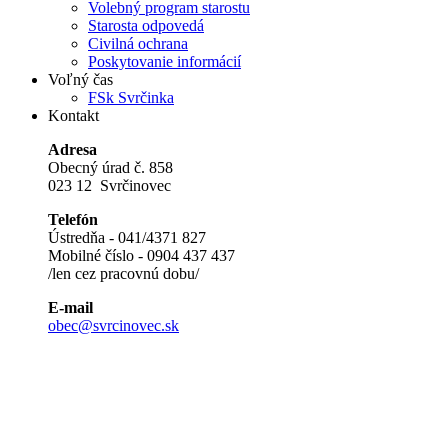
Volebný program starostu
Starosta odpovedá
Civilná ochrana
Poskytovanie informácií
Voľný čas
FSk Svrčinka
Kontakt
Adresa
Obecný úrad č. 858
023 12 Svrčinovec
Telefón
Ústredňa - 041/4371 827
Mobilné číslo - 0904 437 437
/len cez pracovnú dobu/
E-mail
obec@svrcinovec.sk