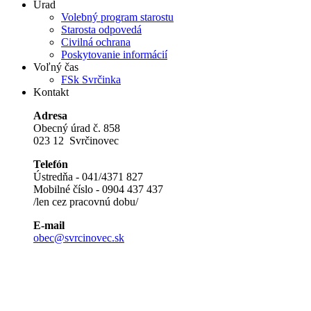
Úrad
Volebný program starostu
Starosta odpovedá
Civilná ochrana
Poskytovanie informácií
Voľný čas
FSk Svrčinka
Kontakt
Adresa
Obecný úrad č. 858
023 12 Svrčinovec
Telefón
Ústredňa - 041/4371 827
Mobilné číslo - 0904 437 437
/len cez pracovnú dobu/
E-mail
obec@svrcinovec.sk