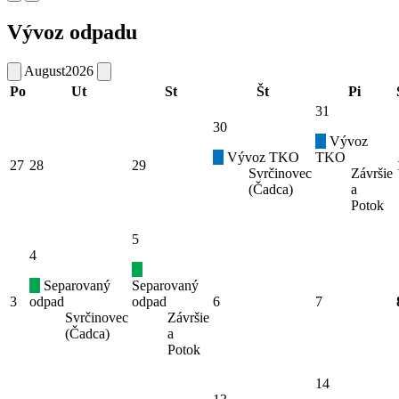
Vývoz odpadu
August
2026
Po
Ut
St
Št
Pi
31
30
Vývoz
Vývoz TKO
TKO
27
28
29
Svrčinovec
Závršie
(Čadca)
a
Potok
5
4
Separovaný
Separovaný
3
odpad
odpad
6
7
Svrčinovec
Závršie
(Čadca)
a
Potok
14