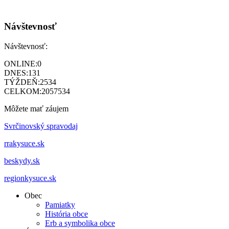
Návštevnosť
Návštevnosť:
ONLINE:
0
DNES:
131
TÝŽDEŇ:
2534
CELKOM:
2057534
Môžete mať záujem
Svrčinovský spravodaj
rrakysuce.sk
beskydy.sk
regionkysuce.sk
Obec
Pamiatky
História obce
Erb a symbolika obce