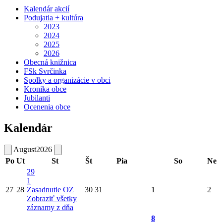
Kalendár akcií
Podujatia + kultúra
2023
2024
2025
2026
Obecná knižnica
FSk Svrčinka
Spolky a organizácie v obci
Kronika obce
Jubilanti
Ocenenia obce
Kalendár
August
2026
Po
Ut
St
Št
Pia
So
Ne
29
1
27
28
Zasadnutie OZ
30
31
1
2
Zobraziť všetky
záznamy z dňa
8