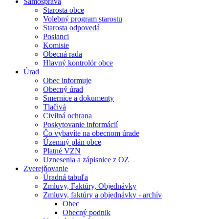
Samospráva
Starosta obce
Volebný program starostu
Starosta odpovedá
Poslanci
Komisie
Obecná rada
Hlavný kontrolór obce
Úrad
Obec informuje
Obecný úrad
Smernice a dokumenty
Tlačivá
Civilná ochrana
Poskytovanie informácií
Čo vybavíte na obecnom úrade
Územný plán obce
Platné VZN
Uznesenia a zápisnice z OZ
Zverejňovanie
Úradná tabuľa
Zmluvy, Faktúry, Objednávky
Zmluvy, faktúry a objednávky - archív
Obec
Obecný podnik