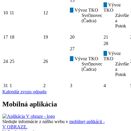
13
Vývoz
Vývoz TKO
TKO
10
11
12
Svrčinovec
Závršie
(Čadca)
a
Potok
17
18
19
20
21
28
27
Vývoz
Vývoz TKO
TKO
24
25
26
Svrčinovec
Závršie
(Čadca)
a
Potok
31
1
2
3
4
Kalendár zvozu odpadu
Mobilná aplikácia
Sledujte informácie z nášho webu v
mobilnej aplikácii -
V OBRAZE.