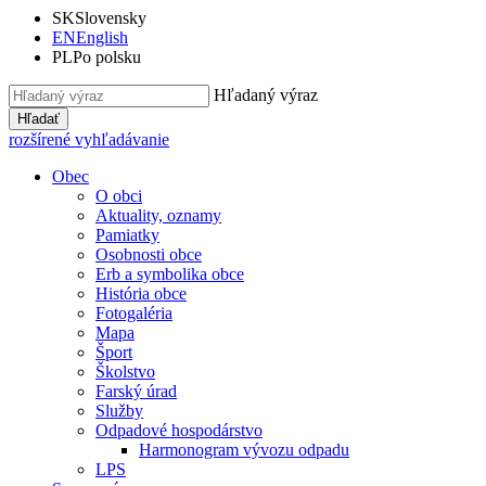
SK
Slovensky
EN
English
PL
Po polsku
Hľadaný výraz
Hľadať
rozšírené vyhľadávanie
Obec
O obci
Aktuality, oznamy
Pamiatky
Osobnosti obce
Erb a symbolika obce
História obce
Fotogaléria
Mapa
Šport
Školstvo
Farský úrad
Služby
Odpadové hospodárstvo
Harmonogram vývozu odpadu
LPS