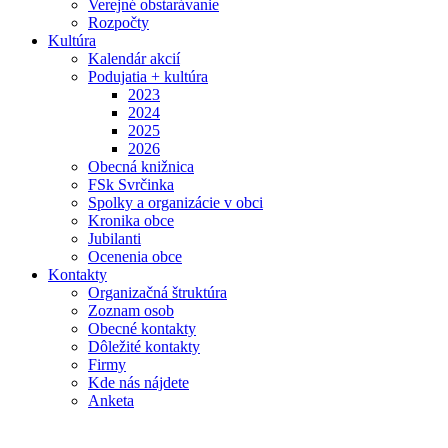
Verejné obstarávanie
Rozpočty
Kultúra
Kalendár akcií
Podujatia + kultúra
2023
2024
2025
2026
Obecná knižnica
FSk Svrčinka
Spolky a organizácie v obci
Kronika obce
Jubilanti
Ocenenia obce
Kontakty
Organizačná štruktúra
Zoznam osob
Obecné kontakty
Dôležité kontakty
Firmy
Kde nás nájdete
Anketa